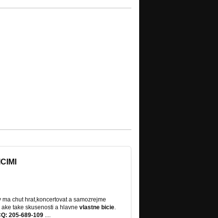
CIMI
 ma chut hrat,koncertovat a samozrejme
 ake take skusenosti a hlavne
vlastne bicie
.
CQ: 205-689-109
....