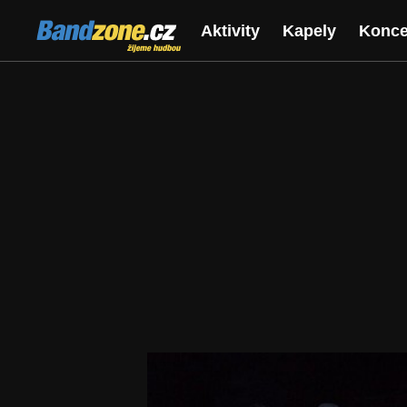
Bandzone.cz
Aktivity
Kapely
Konce
žijeme hudbou