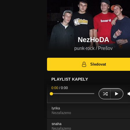
NezHoDA
punk-rock / Prešov
Sledovat
PLAYLIST KAPELY
0:00
/
0:00
lyrika
Nezařazeno
snaha
Nezařazeno