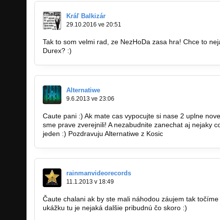
Kráľ Balkizár
29.10.2016 ve 20:51
Tak to som velmi rad, ze NezHoDa zasa hra! Chce to nejaku
Durex? :)
Alternatiwe
9.6.2013 ve 23:06
Caute pani :) Ak mate cas vypocujte si nase 2 uplne nov
sme prave zverejnili! A nezabudnite zanechat aj nejak
jeden :) Pozdravuju Alternatiwe z Kosic
rainmanvideorecords
11.1.2013 v 18:49
Čaute chalani ak by ste mali náhodou záujem tak točíme
ukážku tu je nejaká dalšie pribudnú čo skoro :)
https://vimeo.com/57127462