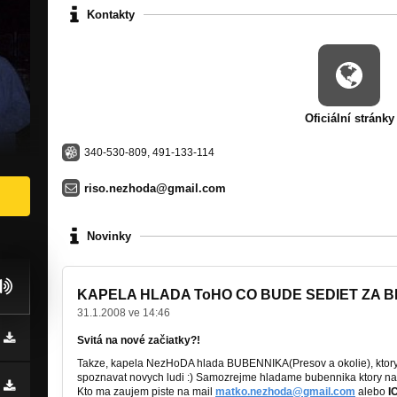
Kontakty
Oficiální stránky
340-530-809, 491-133-114
riso.nezhoda@gmail.com
Novinky
KAPELA HLADA ToHO CO BUDE SEDIET ZA BI
31.1.2008 ve 14:46
Svitá na nové začiatky?!
Takze, kapela NezHoDA hlada BUBENNIKA(Presov a okolie), ktory
spoznavat novych ludi :) Samozrejme hladame bubennika ktory na
Kto ma zaujem piste na mail
matko.nezhoda@gmail.com
alebo
I