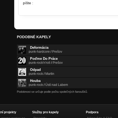
píšte :
http://www.facebook.com/pages/Rainman…
PODOBNÉ KAPELY
Deformácia
punk-hardcore
/
Prešov
Poďme Do Práce
punk-rock'n'roll
/
Prešov
Odpad
punk-rock
/
Martin
Houba
punk-rock
/
Ústí nad Labem
Podobnost se určuje podle počtu společných fanoušků.
tní projekty
Služby pro kapely
Podpora