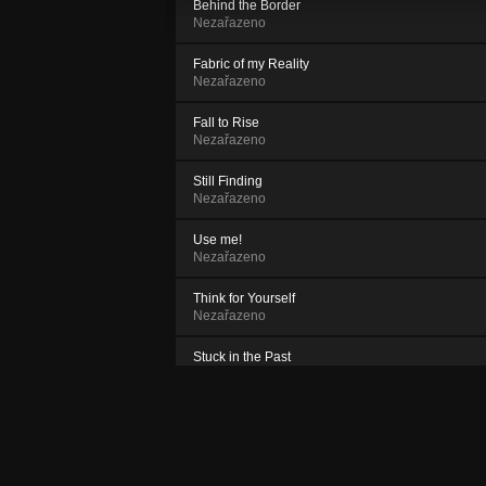
Behind the Border
Nezařazeno
Fabric of my Reality
Nezařazeno
Fall to Rise
Nezařazeno
Still Finding
Nezařazeno
Use me!
Nezařazeno
Think for Yourself
Nezařazeno
Stuck in the Past
Nezařazeno
All the World´s a stage
Nezařazeno
Blind Spot