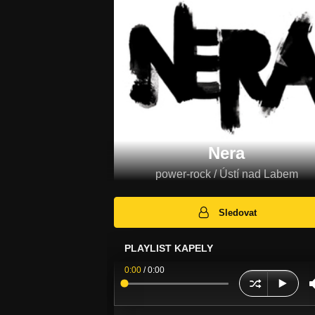
Nera
power-rock / Ústí nad Labem
Sledovat
PLAYLIST KAPELY
0:00
/
0:00