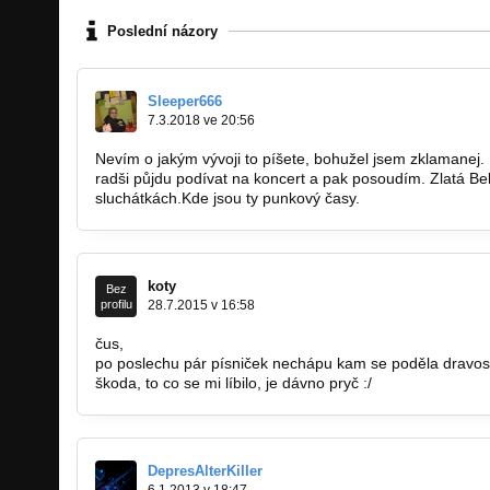
Poslední názory
Sleeper666
7.3.2018 ve 20:56
Nevím o jakým vývoji to píšete, bohužel jsem zklamanej.
radši půjdu podívat na koncert a pak posoudím. Zlatá B
sluchátkách.Kde jsou ty punkový časy.
koty
Bez
profilu
28.7.2015 v 16:58
čus,
po poslechu pár písniček nechápu kam se poděla dravost a
škoda, to co se mi líbilo, je dávno pryč :/
DepresAlterKiller