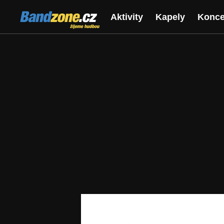
Bandzone.cz
Aktivity
Kapely
Konce
žijeme hudbou