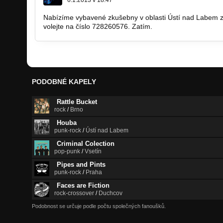
6.1.2013 v 18:47
Nabízíme vybavené zkušebny v oblasti Ústí nad Labem za
volejte na číslo 728260576. Zatím.
PODOBNÉ KAPELY
Rattle Bucket
rock
/
Brno
Houba
punk-rock
/
Ústí nad Labem
Criminal Colection
pop-punk
/
Vsetín
Pipes and Pints
punk-rock
/
Praha
Faces are Fiction
rock-crossover
/
Duchcov
Podobnost se určuje podle počtu společných fanoušků.