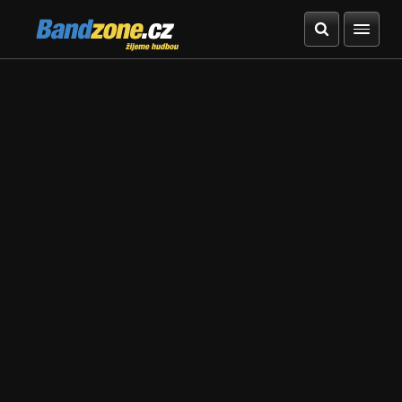
Bandzone.cz
žijeme hudbou