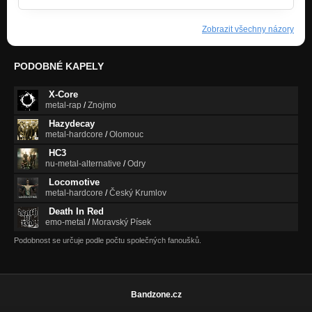
Zobrazit všechny názory
PODOBNÉ KAPELY
X-Core
metal-rap
/
Znojmo
Hazydecay
metal-hardcore
/
Olomouc
HC3
nu-metal-alternative
/
Odry
Locomotive
metal-hardcore
/
Český Krumlov
Death In Red
emo-metal
/
Moravský Písek
Podobnost se určuje podle počtu společných fanoušků.
Bandzone.cz