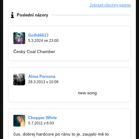
Zobrazit všechny galerie
Poslední názory
Goth66613
5.3.2024 ve 23:00
Český Coal Chamber
Alma Persona
28.3.2013 v 10:06
http://bandzone.cz/almapersona
new song
Chopper White
5.7.2011 v 6:03
čus, dobrej hardcore po ránu to je..zaujalo mě to