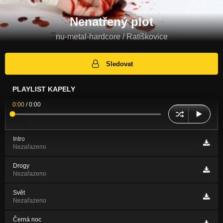
Nenatřený plot
nu-metal-hardcore / Ratíškovice
Sledovat
PLAYLIST KAPELY
0:00
/
0:00
Intro
Nezařazeno
Drogy
Nezařazeno
Svět
Nezařazeno
Černá noc