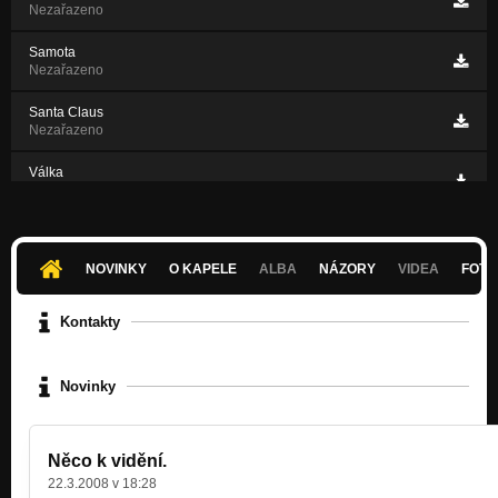
Nezařazeno
Samota
Nezařazeno
Santa Claus
Nezařazeno
Válka
Nezařazeno
NP
Nezařazeno
NOVINKY
O KAPELE
ALBA
NÁZORY
VIDEA
FOTK
Nebudem
Nezařazeno
Kontakty
Novinky
Něco k vidění.
22.3.2008 v 18:28