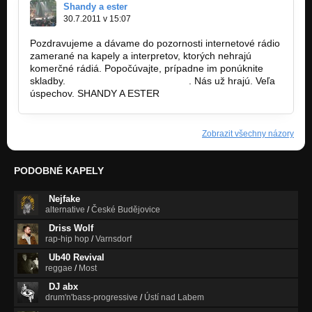
Shandy a ester
30.7.2011 v 15:07
Pozdravujeme a dávame do pozornosti internetové rádio
zamerané na kapely a interpretov, ktorých nehrajú
komerčné rádiá. Popočúvajte, prípadne im ponúknite
skladby.
www.demomusicradio.com
. Nás už hrajú. Veľa
úspechov. SHANDY A ESTER
Zobrazit všechny názory
PODOBNÉ KAPELY
Nejfake
alternative
/
České Budějovice
Driss Wolf
rap-hip hop
/
Varnsdorf
Ub40 Revival
reggae
/
Most
DJ abx
drum'n'bass-progressive
/
Ústí nad Labem