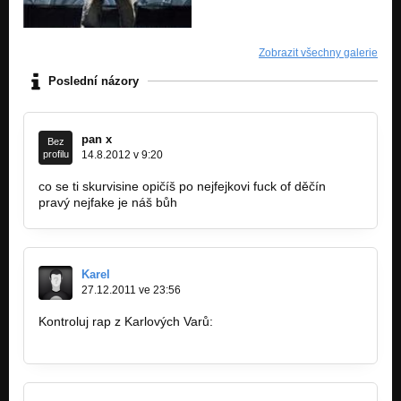
Zobrazit všechny galerie
Poslední názory
pan x
Bez
profilu
14.8.2012 v 9:20
co se ti skurvisine opičíš po nejfejkovi fuck of děčín
pravý nejfake je náš bůh
Karel
27.12.2011 ve 23:56
Kontroluj rap z Karlových Varů:
http://bandzone.cz/zapadniprojev