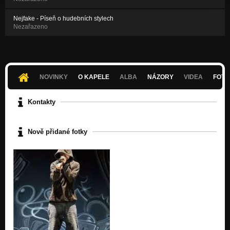
Nejfake - Píseň o hudebních stylech
Nezařazeno
NOVINKY
O KAPELE
ALBA
NÁZORY
VIDEA
FOTK
Kontakty
Nově přidané fotky