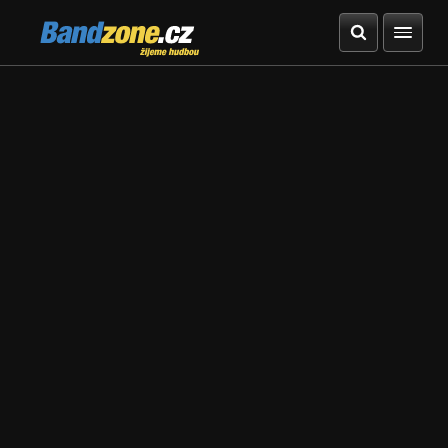
Bandzone.cz
žijeme hudbou