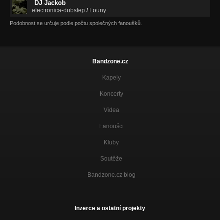
DJ Jackob
electronica-dubstep
/
Louny
Podobnost se určuje podle počtu společných fanoušků.
Bandzone.cz
Kapely
Koncerty
Videa
Fanoušci
Kluby
Soutěže
Bandzone.cz blog
Inzerce a ostatní projekty