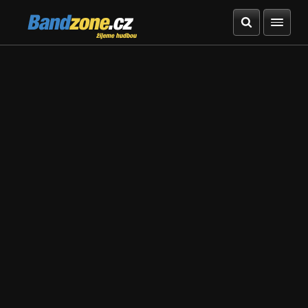
Bandzone.cz
žijeme hudbou