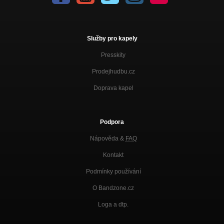
Služby pro kapely
Presskity
Prodejhudbu.cz
Doprava kapel
Podpora
Nápověda &
FAQ
Kontakt
Podmínky používání
O Bandzone.cz
Loga a dtp.