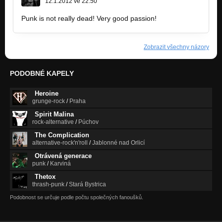
12.1.2012 ve 22:50
Punk is not really dead! Very good passion!
Zobrazit všechny názory
PODOBNÉ KAPELY
Heroine
grunge-rock
/
Praha
Spirit Malina
rock-alternative
/
Púchov
The Complication
alternative-rock'n'roll
/
Jablonné nad Orlicí
Otrávená generace
punk
/
Karviná
Thetox
thrash-punk
/
Stará Bystrica
Podobnost se určuje podle počtu společných fanoušků.