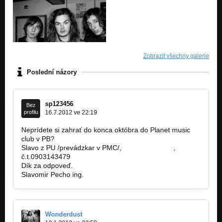
Zobrazit všechny galerie
Poslední názory
sp123456
Bez
profilu
16.7.2012 ve 22:19
Neprídete si zahrať do konca októbra do Planet music
club v PB?
Slavo z PU /prevádzkar v PMC/,
valp50@azet.sk
,
č.t.0903143479
Dík za odpoveď.
Slavomir Pecho ing.
Wonderdust