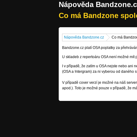
Nápověda Bandzone.c
Co má Bandzone spole
Nápověda Bandzone.cz
Co má Bandzon
Bandzone.cz platí OSA poplatky za přehráván
U skladeb z repertoáru OSA není možné mít 
I v případě, že zatím u OSA nejste nebo ani ne
(OSA a !ntergram) za ni vyberou od daného s
V případě cover verzí je možné na náš server
apod.). Toto je možné pouze v případě, že m