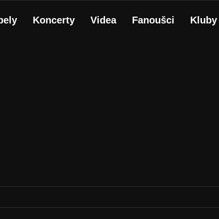
pely
Koncerty
Videa
Fanoušci
Kluby