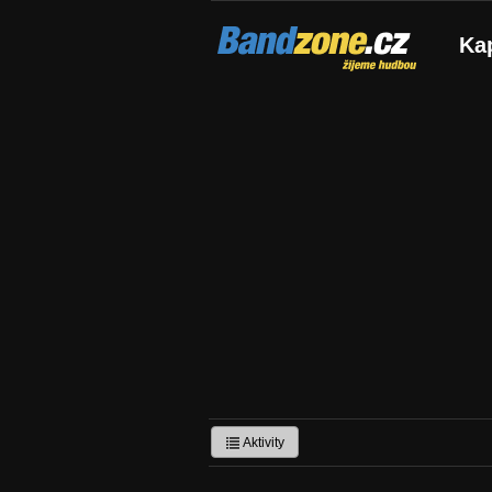
Bandzone.cz
Ka
žijeme hudbou
Aktivity