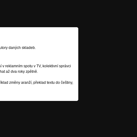
utory daných skladeb.
í v reklamním spotu v TV, kolektivní správci
hat až dva roky zpětně.
klad změny aranží, překlad textu do češtiny,