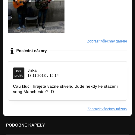
Zobrazit všechny galerie
Poslední názory
Jirka
Bez
profilu
18.11.2013 v 15:14
Čau kluci, hrajete vážně skvěle. Bude někdy ke stažení
song Manchester? :D
Zobrazit všechny názory
PODOBNÉ KAPELY