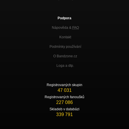
Podpora
Nápověda &
FAQ
Kontakt
Podmínky používání
O Bandzone.cz
Loga a dtp.
Registrovaných skupin
47 031
Registrovaných fanoušků
227 086
Skladeb v databázi
339 791