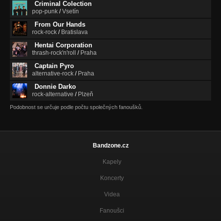
Criminal Colection
pop-punk
/
Vsetín
From Our Hands
rock-rock
/
Bratislava
Hentai Corporation
thrash-rock'n'roll
/
Praha
Captain Pyro
alternative-rock
/
Praha
Donnie Darko
rock-alternative
/
Plzeň
Podobnost se určuje podle počtu společných fanoušků.
Bandzone.cz
Kapely
Koncerty
Videa
Fanoušci