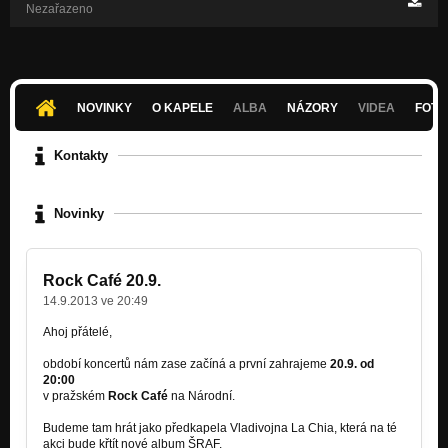
Nezařazeno
NOVINKY
O KAPELE
ALBA
NÁZORY
VIDEA
FOTK
Kontakty
Novinky
Rock Café 20.9.
14.9.2013 ve 20:49
Ahoj přátelé,
období koncertů nám zase začíná a první zahrajeme
20.9. od
20:00
v pražském
Rock Café
na Národní.
Budeme tam hrát jako předkapela Vladivojna La Chia, která na té
akci bude křtít nové album ŠRAF.