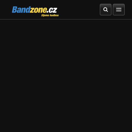
Bandzone.cz
žijeme hudbou