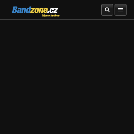
Bandzone.cz
žijeme hudbou