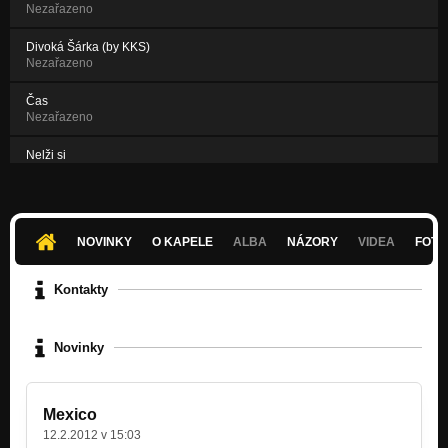
Nezařazeno
Divoká Šárka (by KKS)
Nezařazeno
Čas
Nezařazeno
Nelži si
Nezařazeno
Intro
Nezařazeno
NOVINKY
O KAPELE
ALBA
NÁZORY
VIDEA
FOTK
Kontakty
Novinky
Mexico
12.2.2012 v 15:03