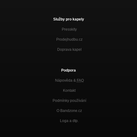
Služby pro kapely
Presskity
Prodejhudbu.cz
Doprava kapel
Podpora
Nápověda &
FAQ
Kontakt
Podmínky používání
O Bandzone.cz
Loga a dtp.