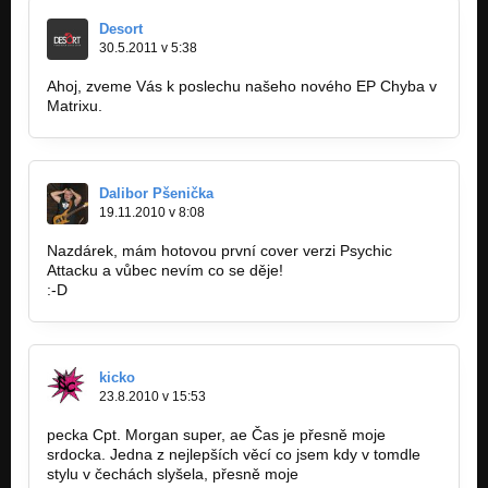
Desort
30.5.2011 v 5:38
Ahoj, zveme Vás k poslechu našeho nového EP Chyba v
Matrixu.
Dalibor Pšenička
19.11.2010 v 8:08
Nazdárek, mám hotovou první cover verzi Psychic
Attacku a vůbec nevím co se děje!
:-D
kicko
23.8.2010 v 15:53
pecka Cpt. Morgan super, ae Čas je přesně moje
srdocka. Jedna z nejlepších věcí co jsem kdy v tomdle
stylu v čechách slyšela, přesně moje