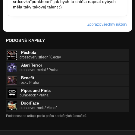
srdcovka"punkheart" jak bych to chtěla napsat dybych
měla taky takovej talent ;)
Zobrazit všechny názory
PODOBNÉ KAPELY
Pěchota
crossover
/
střední Čechy
Atari Terror
crossover-metal
/
Praha
Benefit
rock
/
Praha
Pipes and Pints
punk-rock
/
Praha
DoorFace
crossover-rock
/
Mimoň
Podobnost se určuje podle počtu společných fanoušků.