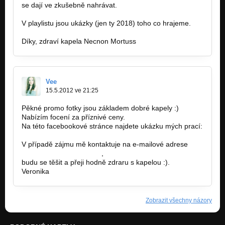
se dají ve zkušebně nahrávat.
V playlistu jsou ukázky (jen ty 2018) toho co hrajeme.
Díky, zdraví kapela Necnon Mortuss
Vee
15.5.2012 ve 21:25
Pěkné promo fotky jsou základem dobré kapely :)
Nabízím focení za příznivé ceny.
Na této facebookové stránce najdete ukázku mých prací:
http://www.facebook.com/pages/VH…
V případě zájmu mě kontaktuje na e-mailové adrese
v.hanusova1@gmail.com
,
budu se těšit a přeji hodně zdraru s kapelou :).
Veronika
Zobrazit všechny názory