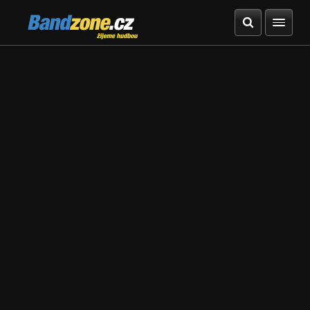
Bandzone.cz
žijeme hudbou