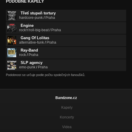
PODOBNÉ KAPELY
Třetí stupeň tortury
hardcore-punk
/
Praha
Engine
rock'n'roll-big-beat
/
Praha
Gang Of Lolitas
alternative-funk
/
Praha
Ray-Band
rock
/
Praha
SLP agency
emo-punk
/
Praha
Podobnost se určuje podle počtu společných fanoušků.
Bandzone.cz
Kapely
Koncerty
Videa