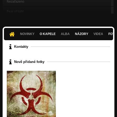
Nezařazeno
Fear of light
Nezařazeno
Fighting to the world
Nezařazeno
NOVINKY
O KAPELE
ALBA
NÁZORY
VIDEA
FOTK
Head on the road
Nezařazeno
Kontakty
Hiphop z Nambie
Nezařazeno
Nově přidané fotky
Seawinds demo
Nezařazeno
Through the tunnel
Nezařazeno