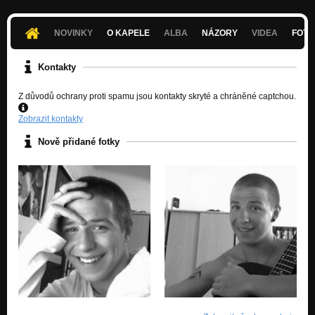
NOVINKY
O KAPELE
ALBA
NÁZORY
VIDEA
FOTK
Kontakty
Z důvodů ochrany proti spamu jsou kontakty skryté a chráněné captchou.
Zobrazit kontakty
Nově přidané fotky