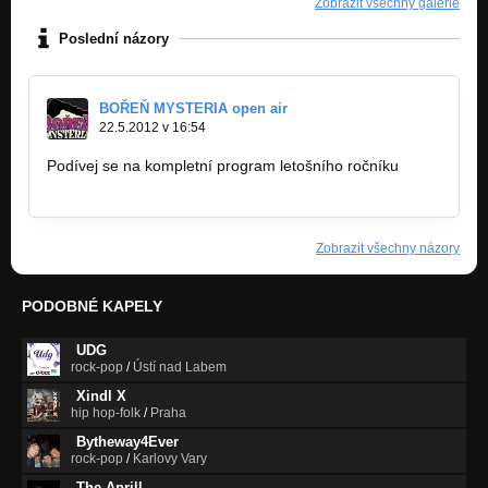
Zobrazit všechny galerie
Poslední názory
BOŘEŇ MYSTERIA open air
22.5.2012 v 16:54
Podívej se na kompletní program letošního ročníku
http://bandzone.cz/fan…
Zobrazit všechny názory
PODOBNÉ KAPELY
UDG
rock-pop
/
Ústí nad Labem
Xindl X
hip hop-folk
/
Praha
Bytheway4Ever
rock-pop
/
Karlovy Vary
The Aprill