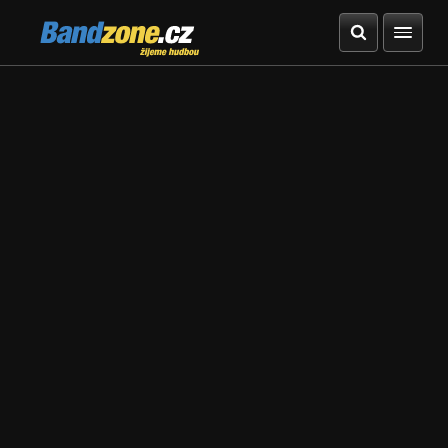
Bandzone.cz
žijeme hudbou