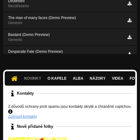
Deathbell
Nezařazeno
The man of many faces (Demo Preview)
Genesis
Bastard (Demo Preview)
Genesis
Desperate Fate (Demo Preview)
Genesis
NOVINKY
O KAPELE
ALBA
NÁZORY
VIDEA
FOTK
Kontakty
Z důvodů ochrany proti spamu jsou kontakty skryté a chráněné captchou.
Zobrazit kontakty
Nově přidané fotky