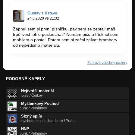
Gustav z ůstavu
24.8.2020 ve 21:32
Zapnul sem si první písničku, pak sem se zeptal: máš
trpělivost tohle poslouchat? Nemám pičo a třísknul sem
mobilem o postel. Potom sem si začal zpívat brambory
od nejtvrdšího materiálu.
Zobrazit všechny názory
PODOBNÉ KAPELY
Nejtvrdší materiál
noise
/
Čejkov
Myšlenkový Pochod
punk
/
Pelhřimov
Slzný splín
psychedelic-post hardcore
/
Praha
NNP
punk
/
Pelhřimov