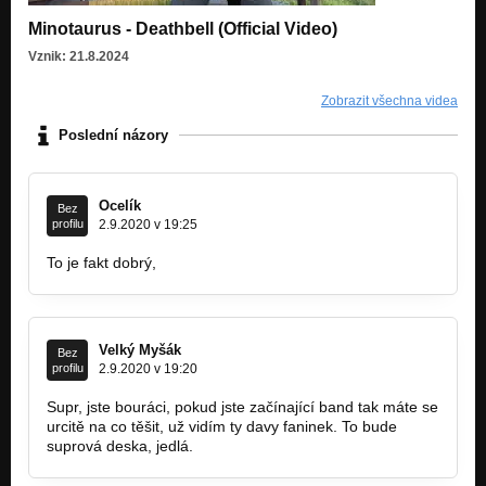
Minotaurus - Deathbell (Official Video)
Vznik: 21.8.2024
Zobrazit všechna videa
Poslední názory
Ocelík
Bez
profilu
2.9.2020 v 19:25
To je fakt dobrý,
Velký Myšák
Bez
profilu
2.9.2020 v 19:20
Supr, jste bouráci, pokud jste začínající band tak máte se
urcitě na co těšit, už vidím ty davy faninek. To bude
suprová deska, jedlá.