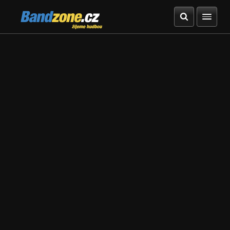
Bandzone.cz
žijeme hudbou