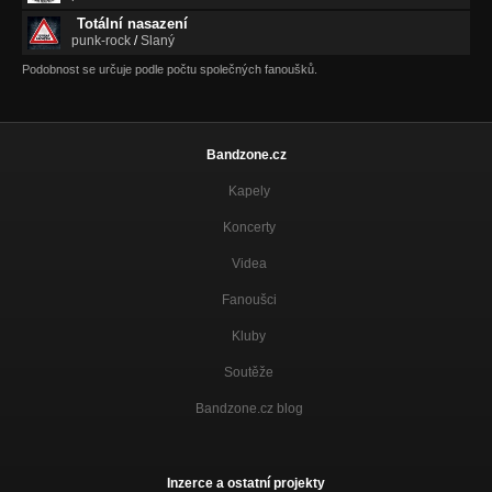
Totální nasazení
punk-rock
/
Slaný
Podobnost se určuje podle počtu společných fanoušků.
Bandzone.cz
Kapely
Koncerty
Videa
Fanoušci
Kluby
Soutěže
Bandzone.cz blog
Inzerce a ostatní projekty