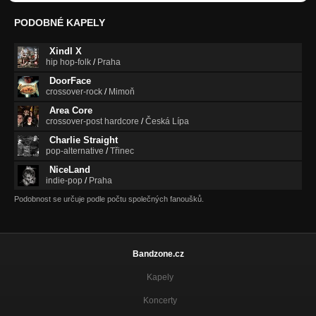
PODOBNÉ KAPELY
Xindl X
hip hop-folk
/
Praha
DoorFace
crossover-rock
/
Mimoň
Area Core
crossover-post hardcore
/
Česká Lípa
Charlie Straight
pop-alternative
/
Třinec
NiceLand
indie-pop
/
Praha
Podobnost se určuje podle počtu společných fanoušků.
Bandzone.cz
Kapely
Koncerty