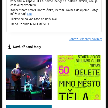
koncertů a kapele TĚLA pevné nervy na dalších akcích, kde je
časové zpoždění :D.
Koncert nám nafotil Honza Žižka, kterému rovněž děkujeme. Fotky
můžete najít
zde
.
Těšíme se na vás zase na další akci.
Třeba už bude MIMO MĚSTO.
Zobrazit všechny novinky
Nově přidané fotky