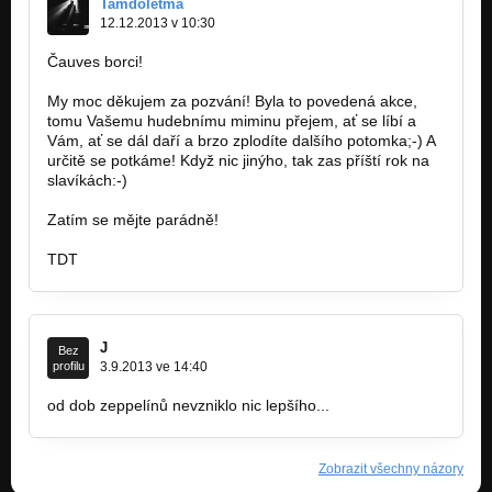
Tamdoletma
12.12.2013 v 10:30
Čauves borci!
My moc děkujem za pozvání! Byla to povedená akce,
tomu Vašemu hudebnímu miminu přejem, ať se líbí a
Vám, ať se dál daří a brzo zplodíte dalšího potomka;-) A
určitě se potkáme! Když nic jinýho, tak zas příští rok na
slavíkách:-)
Zatím se mějte parádně!
TDT
J
Bez
profilu
3.9.2013 ve 14:40
od dob zeppelínů nevzniklo nic lepšího...
Zobrazit všechny názory