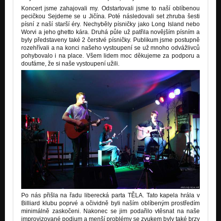
Koncert jsme zahajovali my. Odstartovali jsme to naší oblíbenou
pecičkou Sejdeme se u Jičína. Poté následovali set zhruba šesti
písní z naší starší éry. Nechyběly písničky jako Long Island nebo
Worvi a jeho ghetto kára. Druhá půle už patřila novějším písním a
byly představeny také 2 čerstvé písničky. Publikum jsme postupně
rozehřívali a na konci našeho vystoupení se už mnoho odvážlivců
pohybovalo i na place. Všem lidem moc děkujeme za podporu a
doufáme, že si naše vystoupení užili.
Po nás přišla na řadu liberecká parta TĚLA. Tato kapela hrála v
Billiard klubu poprvé a očividně byli naším oblíbeným prostředím
minimálně zaskočeni. Nakonec se jim podařilo vtěsnat na naše
improvizované podium a menší problémy se zvukem byly také brzy