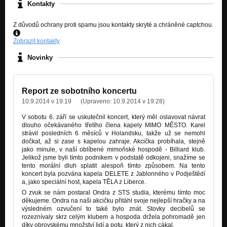
Kontakty
Z důvodů ochrany proti spamu jsou kontakty skryté a chráněné captchou.
Zobrazit kontakty
Novinky
Report ze sobotního koncertu
10.9.2014 v 19:19
(Upraveno:
10.9.2014 v 19:28
)
V sobotu 6. září se uskutečnil koncert, který měl oslavovat návrat
dlouho očekávaného třetího člena kapely MIMO MĚSTO. Karel
strávil posledních 6 měsíců v Holandsku, takže už se nemohl
dočkat, až si zase s kapelou zahraje. Akcička probíhala, stejně
jako minule, v naší oblíbené mimoňské hospodě - Billiard klub.
Jelikož jsme byli tímto podnikem v podstatě odkojeni, snažíme se
tento morální dluh splatit alespoň tímto způsobem. Na tento
koncert byla pozvána kapela DELETE z Jablonného v Podještědí
a, jako speciální host, kapela TĚLA z Liberce.
O zvuk se nám postaral Ondra z STS studia, kterému tímto moc
děkujeme. Ondra na naši akcičku přitáhl svoje nejlepší hračky a na
výsledném ozvučení to také bylo znát. Stovky decibelů se
rozeznívaly skrz celým klubem a hospoda držela pohromadě jen
díky obrovskému množství lidí a potu, který z nich cákal.