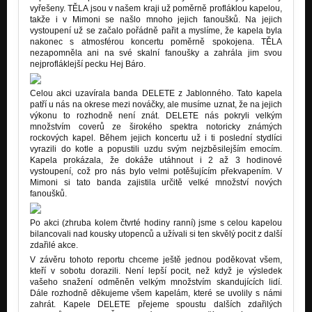
vyřešeny. TĚLA jsou v našem kraji už poměrně profláklou kapelou,
takže i v Mimoni se našlo mnoho jejich fanoušků. Na jejich
vystoupení už se začalo pořádně pařit a myslíme, že kapela byla
nakonec s atmosférou koncertu poměrně spokojena. TĚLA
nezapomněla ani na své skalní fanoušky a zahrála jim svou
nejprofláklejší pecku Hej Báro.
Celou akci uzavírala banda DELETE z Jablonného. Tato kapela
patří u nás na okrese mezi nováčky, ale musíme uznat, že na jejich
výkonu to rozhodně není znát. DELETE nás pokryli velkým
množstvím coverů ze širokého spektra notoricky známých
rockových kapel. Během jejich koncertu už i ti poslední stydlíci
vyrazili do kotle a popustili uzdu svým nejzběsilejším emocím.
Kapela prokázala, že dokáže utáhnout i 2 až 3 hodinové
vystoupení, což pro nás bylo velmi potěšujícím překvapením. V
Mimoni si tato banda zajistila určitě velké množství nových
fanoušků.
Po akci (zhruba kolem čtvrté hodiny ranní) jsme s celou kapelou
bilancovali nad kousky utopenců a užívali si ten skvělý pocit z další
zdařilé akce.
V závěru tohoto reportu chceme ještě jednou poděkovat všem,
kteří v sobotu dorazili. Není lepší pocit, než když je výsledek
vašeho snažení odměněn velkým množstvím skandujících lidí.
Dále rozhodně děkujeme všem kapelám, které se uvolily s námi
zahrát. Kapele DELETE přejeme spoustu dalších zdařilých