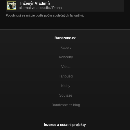
Inženýr Vladimír
alternative-acoustic
/
Praha
Podobnost se určuje podle počtu společných fanoušků.
Bandzone.cz
Kapely
Koncerty
Videa
Fanoušci
Kluby
Soutěže
Bandzone.cz blog
Inzerce a ostatní projekty