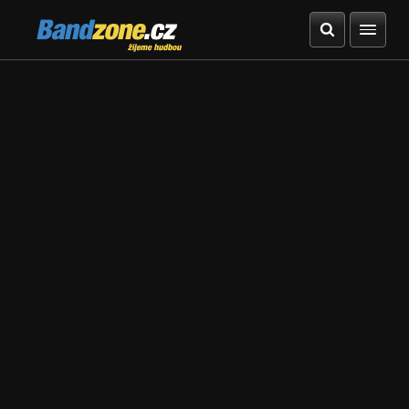
Bandzone.cz
žijeme hudbou