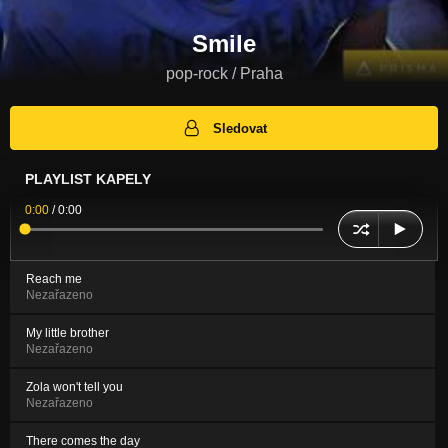
Smile
pop-rock / Praha
Sledovat
PLAYLIST KAPELY
0:00
/
0:00
Reach me
Nezařazeno
My little brother
Nezařazeno
Zola won't tell you
Nezařazeno
There comes the day