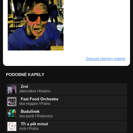
Zobrazit všechny galerie
PODOBNÉ KAPELY
Zrní
alternative
/
Kladno
Fast Food Orchestra
ska-reggae
/
Praha
Budulínek
ska-punk
/
Rokycany
Tři a pět minut
rock
/
Praha