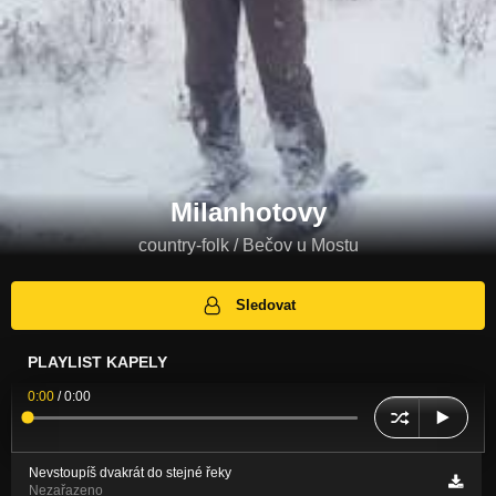
Milanhotovy
country-folk / Bečov u Mostu
Sledovat
PLAYLIST KAPELY
0:00
/
0:00
Nevstoupíš dvakrát do stejné řeky
Nezařazeno