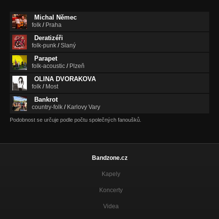
Cesty
Nezařazeno
Michal Němec
folk
/
Praha
Čmelák a blázen
Nezařazeno
Deratizéři
folk-punk
/
Slaný
Za domem je les
Parapet
Nezařazeno
folk-acoustic
/
Plzeň
OLINA DVORAKOVA
Potůček
folk
/
Most
Nezařazeno
Bankrot
Volání jara
country-folk
/
Karlovy Vary
Nezařazeno
Podobnost se určuje podle počtu společných fanoušků.
Tak pojď
Nezařazeno
Bandzone.cz
Kapely
Koncerty
Videa