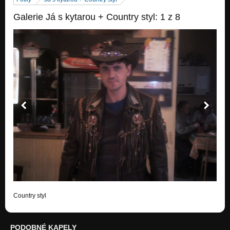
Tulak noci
Galerie Já s kytarou + Country styl: 1 z 8
Nezařazeno
Zpev je tim lekem
Nezařazeno
Slzy
Nezařazeno
Perute
Nezařazeno
Tajemství
Nezařazeno
Malý princ
Nezařazeno
Dobré houby
Nezařazeno
Country styl
Doteky vánku
Nezařazeno
PODOBNÉ KAPELY