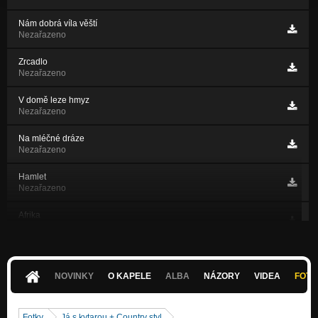
Nám dobrá víla věští
Nezařazeno
Zrcadlo
Nezařazeno
V domě leze hmyz
Nezařazeno
Na mléčné dráze
Nezařazeno
Hamlet
Nezařazeno
Afrika
Nezařazeno
Na věky věků
Nezařazeno
NOVINKY
O KAPELE
ALBA
NÁZORY
VIDEA
FOTK
Miliony faustu
Nezařazeno
Fotky
Já s kytarou + Country styl