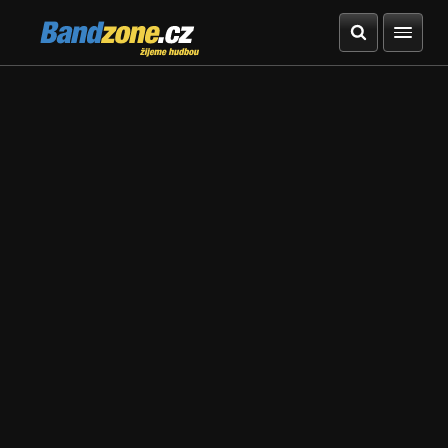
Bandzone.cz
žijeme hudbou