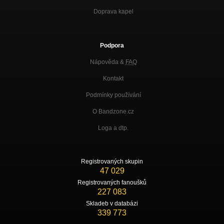
Doprava kapel
Podpora
Nápověda &
FAQ
Kontakt
Podmínky používání
O Bandzone.cz
Loga a dtp.
Registrovaných skupin
47 029
Registrovaných fanoušků
227 083
Skladeb v databázi
339 773