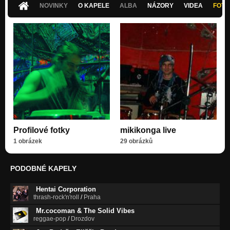
NOVINKY
O KAPELE
ALBA
NÁZORY
VIDEA
FOTK
Profilové fotky
mikikonga live
1 obrázek
29 obrázků
PODOBNÉ KAPELY
Hentai Corporation
thrash-rock'n'roll
/
Praha
Mr.cocoman & The Solid Vibes
reggae-pop
/
Drozdov