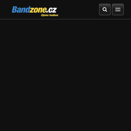
Bandzone.cz
žijeme hudbou