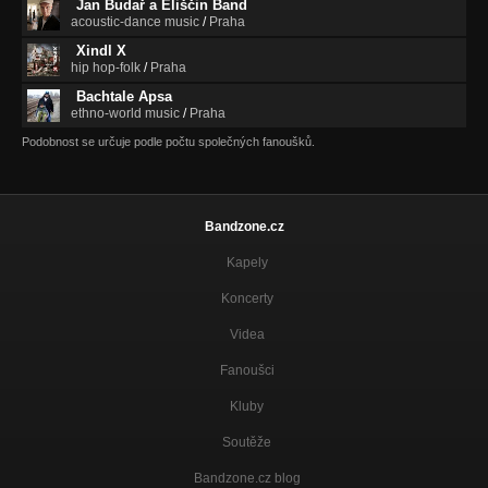
Jan Budař a Eliščin Band
acoustic-dance music
/
Praha
Xindl X
hip hop-folk
/
Praha
Bachtale Apsa
ethno-world music
/
Praha
Podobnost se určuje podle počtu společných fanoušků.
Bandzone.cz
Kapely
Koncerty
Videa
Fanoušci
Kluby
Soutěže
Bandzone.cz blog