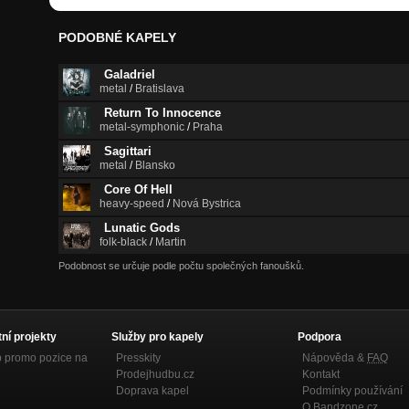
PODOBNÉ KAPELY
Galadriel
metal
/
Bratislava
Return To Innocence
metal-symphonic
/
Praha
Sagittari
metal
/
Blansko
Core Of Hell
heavy-speed
/
Nová Bystrica
Lunatic Gods
folk-black
/
Martin
Podobnost se určuje podle počtu společných fanoušků.
tní projekty
Služby pro kapely
Podpora
p promo pozice na
Presskity
Nápověda &
FAQ
Prodejhudbu.cz
Kontakt
Doprava kapel
Podmínky používání
O Bandzone.cz