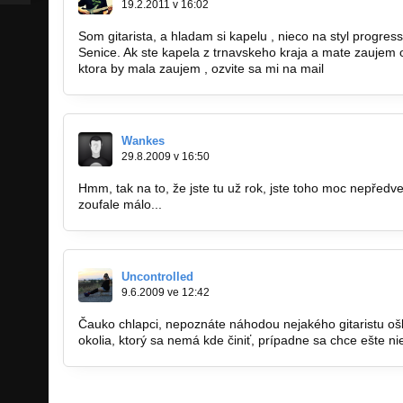
19.2.2011 v 16:02
Som gitarista, a hladam si kapelu , nieco na styl progres
Senice. Ak ste kapela z trnavskeho kraja a mate zaujem o
ktora by mala zaujem , ozvite sa mi na mail
5000hitman5
Wankes
29.8.2009 v 16:50
Hmm, tak na to, že jste tu už rok, jste toho moc nepředved
zoufale málo...
Uncontrolled
9.6.2009 ve 12:42
Čauko chlapci, nepoznáte náhodou nejakého gitaristu o
okolia, ktorý sa nemá kde činiť, prípadne sa chce ešte ni