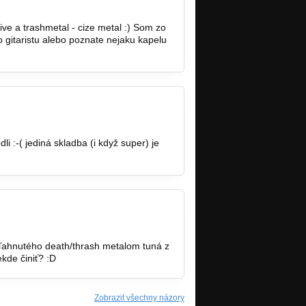
sive a trashmetal - cize metal :) Som zo
 gitaristu alebo poznate nejaku kapelu
000@azet.sk
li :-( jediná skladba (i když super) je
šľahnutého death/thrash metalom tuná z
ekde činiť? :D
Zobrazit všechny názory