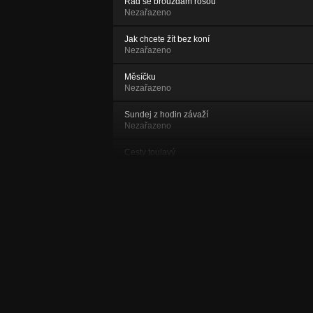
Rád se brouzdám rosou
Nezařazeno
Jak chcete žít bez koní
Nezařazeno
Měsíčku
Nezařazeno
Sundej z hodin závaží
Nezařazeno
Cesty toulavý
Nezařazeno
Michalův song
Nezařazeno
Blízko Little Big Hornu
Nezařazeno
Toulavej song
Nezařazeno
Karolína