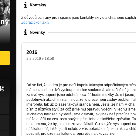
Kontakty
Z důvodů ochrany proti spamu jsou kontakty skryté a chráněné captc
čný
Zobrazit kontakty
Novinky
2016
2.2.2016 v 18:58
Leden
Dá se říct, že leden je pro naši kapelu takovým odpočinkovým měs
máme za sebou dvě vystoupení, sice soukromá, ale určitě né jedno
za dvě vystoupení jsme odehráli cca. 11hodin muziky. Je mi jasné, 
podobných akcích mi namítnou, že to přece není žádný problém, a
interpreta, tak už to zase taková sranda není. Ještě, že nám Mich
písní z různých stylů za což jsme mu opravdu vděčni. V lednu jsme
Michalovy narozeniny které jsme oslavili, jak jinak než prací na 
můžete těšit na cca. osm nových písní tohoto skvělého zpěváka. Tak
neznamená, že by jsme se zrovna flákali. Co se týče vystoupení na 
náš kalendář, takže jestli někdo z vás pořádáte nějakou akci a chtěl
pospíšit, protože náš kalendář opravdu nafukovací není.