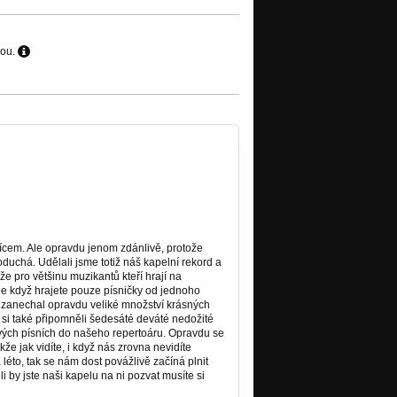
hou.
ícem. Ale opravdu jenom zdánlivě, protože
duchá. Udělali jsme totiž náš kapelní rekord a
že pro většinu muzikantů kteří hrají na
le když hrajete pouze písničky od jednoho
al zanechal opravdu veliké množství krásných
 si také připomněli šedesáté deváté nedožité
nových písních do našeho repertoáru. Opravdu se
že jak vidíte, i když nás zrovna nevidíte
léto, tak se nám dost povážlivě začíná plnit
i by jste naši kapelu na ni pozvat musíte si