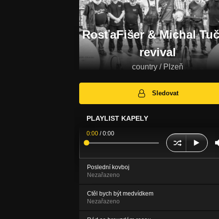
RosťaFišer & Michal Tu
revival
country / Plzeň
Sledovat
PLAYLIST KAPELY
0:00
/
0:00
Poslední kovboj
Nezařazeno
Ctěl bych být medvídkem
Nezařazeno