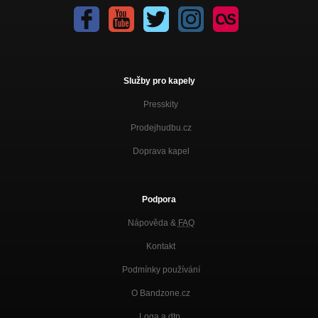
Služby pro kapely
Presskity
Prodejhudbu.cz
Doprava kapel
Podpora
Nápověda &
FAQ
Kontakt
Podmínky používání
O Bandzone.cz
Loga a dtp.