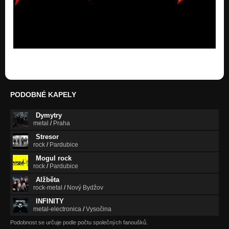
PODOBNÉ KAPELY
Dymytry
metal
/
Praha
Stresor
rock
/
Pardubice
Mogul rock
rock
/
Pardubice
Alžběta
rock-metal
/
Nový Bydžov
INFINITY
metal-electronica
/
Vysočina
Podobnost se určuje podle počtu společných fanoušků.