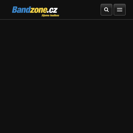
Bandzone.cz
žijeme hudbou