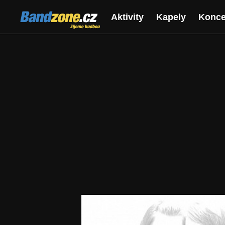
Bandzone.cz
Aktivity
Kapely
Konce
žijeme hudbou