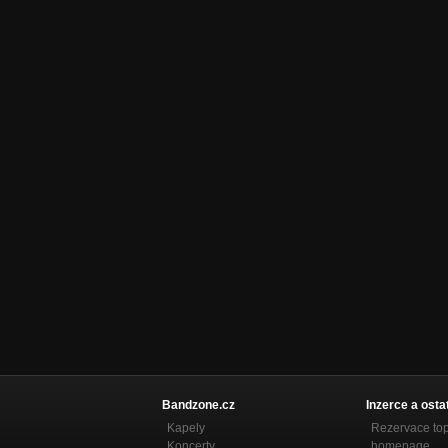
Bandzone.cz
Inzerce a osta
Kapely
Rezervace to
Koncerty
homepage