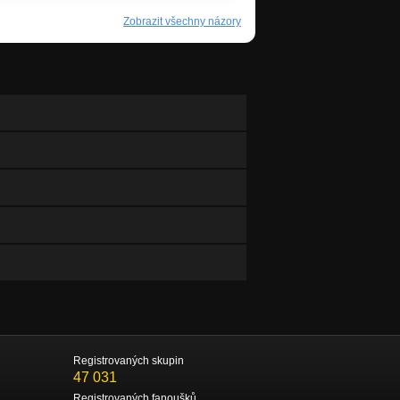
Zobrazit všechny názory
Registrovaných skupin
47 031
Registrovaných fanoušků