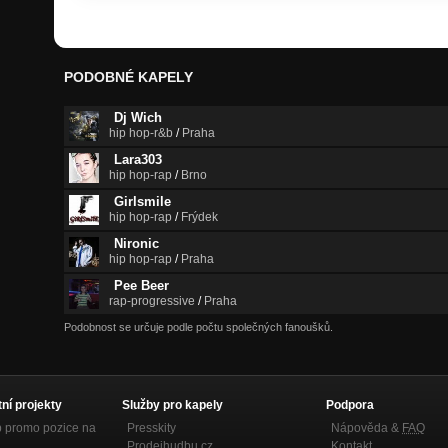
PODOBNÉ KAPELY
Dj Wich
hip hop-r&b
/
Praha
Lara303
hip hop-rap
/
Brno
Girlsmile
hip hop-rap
/
Frýdek
Nironic
hip hop-rap
/
Praha
Pee Beer
rap-progressive
/
Praha
Podobnost se určuje podle počtu společných fanoušků.
tní projekty
Služby pro kapely
Podpora
p promo pozice na
Presskity
Nápověda &
FAQ
Prodejhudbu.cz
Kontakt