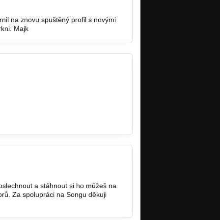
il na znovu spuštěný profil s novými
rkni. Majk
oslechnout a stáhnout si ho můžeš na
rů. Za spolupráci na Songu děkuji