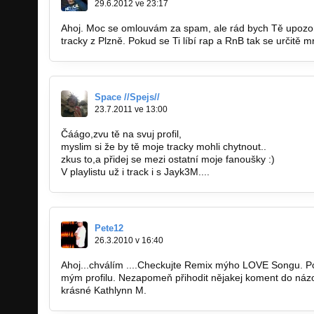
29.6.2012 ve 23:17
Ahoj. Moc se omlouvám za spam, ale rád bych Tě upozorn
tracky z Plzně. Pokud se Ti líbí rap a RnB tak se určitě m
Space //Spejs//
23.7.2011 ve 13:00
Čáágo,zvu tě na svuj profil,
myslim si že by tě moje tracky mohli chytnout..
zkus to,a přidej se mezi ostatní moje fanoušky :)
V playlistu už i track i s Jayk3M....
Pete12
26.3.2010 v 16:40
Ahoj...chválím ....Checkujte Remix mýho LOVE Songu. P
mým profilu. Nezapomeň přihodit nějakej koment do názo
krásné Kathlynn M.