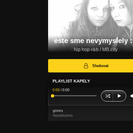
este sme nevymyslely 
hip hop-r&b / MB.city
Sledovat
PLAYLIST KAPELY
0:00
/
0:00
grimrx
Nezařazeno