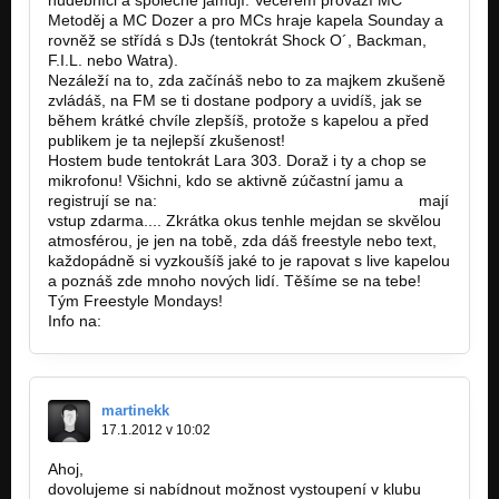
Metoděj a MC Dozer a pro MCs hraje kapela Sounday a
rovněž se střídá s DJs (tentokrát Shock O´, Backman,
F.I.L. nebo Watra).
Nezáleží na to, zda začínáš nebo to za majkem zkušeně
zvládáš, na FM se ti dostane podpory a uvidíš, jak se
během krátké chvíle zlepšíš, protože s kapelou a před
publikem je ta nejlepší zkušenost!
Hostem bude tentokrát Lara 303. Doraž i ty a chop se
mikrofonu! Všichni, kdo se aktivně zúčastní jamu a
registrují se na:
http://freestylemondays.cz/fm-mcs…
mají
vstup zdarma.... Zkrátka okus tenhle mejdan se skvělou
atmosférou, je jen na tobě, zda dáš freestyle nebo text,
každopádně si vyzkoušíš jaké to je rapovat s live kapelou
a poznáš zde mnoho nových lidí. Těšíme se na tebe!
Tým Freestyle Mondays!
Info na:
http://freestylemondays.cz/.
martinekk
17.1.2012 v 10:02
Ahoj,
dovolujeme si nabídnout možnost vystoupení v klubu