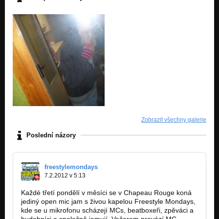
Zobrazit všechny galerie
Poslední názory
freestylemondays
7.2.2012 v 5:13
Každé třetí pondělí v měsíci se v Chapeau Rouge koná
jediný open mic jam s živou kapelou Freestyle Mondays,
kde se u mikrofonu scházejí MCs, beatboxeři, zpěváci a
hudebníci a společně jamují. Večerem provází MC