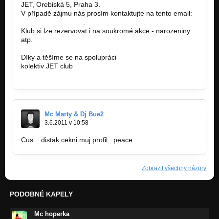
JET, Orebiská 5, Praha 3.
V případě zájmu nás prosím kontaktujte na tento email:
jetclub@seznam.cz
.
Klub si lze rezervovat i na soukromé akce - narozeniny
atp.
Díky a těšíme se na spolupráci
kolektiv JET club
www.jetclub.cz
Mc Marty & Dj Bue2
3.6.2011 v 10:58
Cus....distak cekni muj profil...peace
Zobrazit všechny názory
PODOBNÉ KAPELY
Mc hoperka