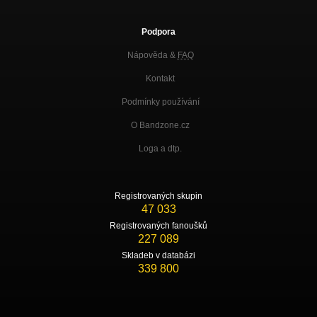
Podpora
Nápověda &
FAQ
Kontakt
Podmínky používání
O Bandzone.cz
Loga a dtp.
Registrovaných skupin
47 033
Registrovaných fanoušků
227 089
Skladeb v databázi
339 800