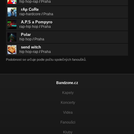
hip hop-rap
/
Praha
rAp CoRe
rap-hardcore
/
Praha
A.P.S a Pompyro
rap-hip hop
/
Praha
Polar
hip hop
/
Praha
send witch
hip hop-rap
/
Praha
Podobnost se určuje podle počtu společných fanoušků.
Bandzone.cz
Kapely
Koncerty
Videa
Fanoušci
Kluby