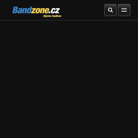
Bandzone.cz
žijeme hudbou