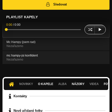
Sledovat
PLAYLIST KAPELY
0:00
/
0:00
Mc Hampy (jsem rad)
Nezařazeno
mc hampy-jsi konfident
Nezařazeno
NOVINKY
O KAPELE
ALBA
NÁZORY
VIDEA
FOTK
Kontakty
Nově přidané fotky