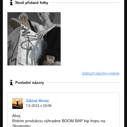
Nově přidané fotky
11. PRECO A KOHO
Nezařazeno
12. POZRAVUJEM
Nezařazeno
13. OUTRO
Nezařazeno
14. BOUNS
Nezařazeno
Mc Resa feat. Boco - DubleB
Zobrazit všechny galerie
Nezařazeno
Poslední názory
Základ Mesta
7.6.2015 v 19:06
Ahoj.
Robím produkciu výhradne BOOM BAP hip hopu na
Slovensku.