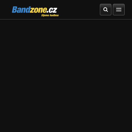
Bandzone.cz
žijeme hudbou