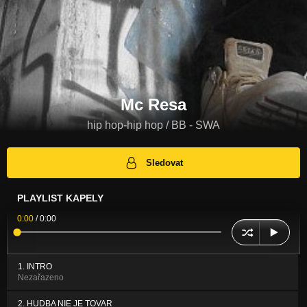
Mc Resa
hip hop-hip hop / BB - SWA
Sledovat
PLAYLIST KAPELY
0:00
/
0:00
1. INTRO
Nezařazeno
2. HUDBA NIE JE TOVAR