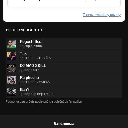
Zobrazit všechny názory
PODOBNÉ KAPELY
Fogosh-Scur
rap-rap
/
Praha
Tnk
rap-hip hop
/
Havířov
DJ MAD SKILL
hip hop-r&b
/
Ralphecho
rap-hip hop
/
Svitavy
BanY
hip hop-hip hop
/
Most
Podobnost se určuje podle počtu společných fanoušků.
Bandzone.cz