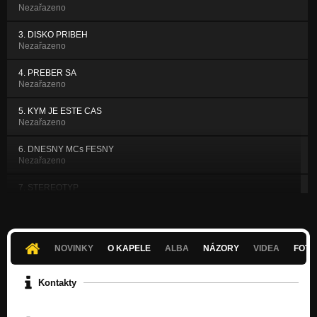
Nezařazeno
3. DISKO PRIBEH
Nezařazeno
4. PREBER SA
Nezařazeno
5. KYM JE ESTE CAS
Nezařazeno
6. DNESNY MCs FESNY
Nezařazeno
7. STEREOTYP
Nezařazeno
8. NEPRIATEL STATU
Nezařazeno
NOVINKY
O KAPELE
ALBA
NÁZORY
VIDEA
FOTK
9. FREESTYLE
Nezařazeno
Kontakty
10. SASOVSKYM STYLOM
Nezařazeno