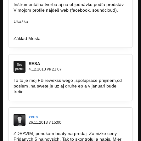
Inštrumentálna tvorba aj na objednávku podľa predstáv.
V mojom profile nájdeš web (facebook, soundcloud).
Ukážka:
https://soundcloud.com/zaklad-mesta…
Základ Mesta
RESA
Bez
profilu
4.12.2013 ve 21:07
To to je moj FB rewekss wego ,spoluprace priijmem,cd
poslem ,na swete je uz aj druhe ep a v januari bude
tretie
zeus
26.11.2013 v 15:00
ZDRAVIM, ponukam beaty na predaj. Za nizke ceny.
Pridanych 5 najnovsich. Tak to skontroluj a napis. Mier