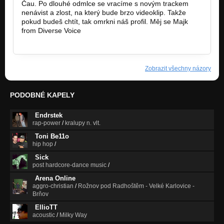
Čau. Po dlouhé odmlce se vracíme s novým trackem
nenávist a zlost, na který bude brzo videoklip. Takže
pokud budeš chtít, tak omrkni náš profil. Měj se Majk
from Diverse Voice
http://bandzone.cz/diversevoice
Zobrazit všechny názory
PODOBNÉ KAPELY
Endrstek
rap-power
/
kralupy n. vlt.
Toni Be11o
hip hop
/
Sick
post hardcore-dance music
/
Arena Online
aggro-christian
/
Rožnov pod Radhoštěm - Velké Karlovice -
Brňov
EllioTT
acoustic
/
Milky Way