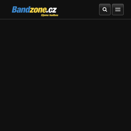
Bandzone.cz
žijeme hudbou