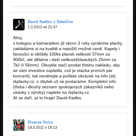
David Kadlec z Dalečína
1.3.2012 ve 21:47
Ahoj,
s kolegou a kamarádem již skoro 3 roky vyrábíme placky,
zakládáme si na kvalitě a nejnižší možné ceně. Kapely i
fanoušci si oblíbily 100ks placek velikosti 37mm za
900kč, ale děláme i daší velikosti(klasických 25mm za
7kč či 56mm). Obvykle stačí prodat třetinu nákladu, aby
se vám investice zaplatila, což je otázka prvních pár
koncertů, tak neváhejte a pošlete obrázek na info (at)
rkplacky.cz, o zbytek už se postaráme. Kompletní info
(třeba i dlouhý seznam spokojených zákazníků nebo
ukázky z výroby) najdete na rkplacky.cz.
Ať se daří, ať to hraje! David Kadlec
Diverse Voice
19.3.2011 v 18:13