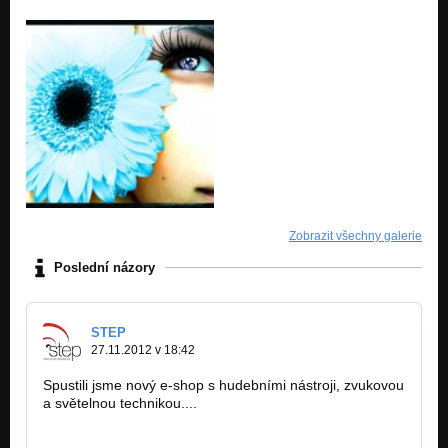
Zobrazit všechny galerie
Poslední názory
STEP
27.11.2012 v 18:42
Spustili jsme nový e-shop s hudebními nástroji, zvukovou
a světelnou technikou....
www.zvuk-svetla.cz/shop
www.facebook.com/hudebninystep