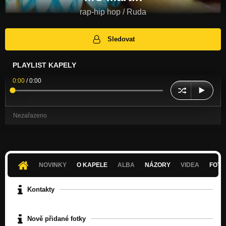
rap-hip hop / Ruda
Sledovat
PLAYLIST KAPELY
0:00
/
0:00
Nezařazeno
NOVINKY
O KAPELE
ALBA
NÁZORY
VIDEA
FOTK
Kontakty
Nově přidané fotky