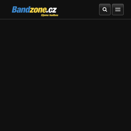
Bandzone.cz
žijeme hudbou