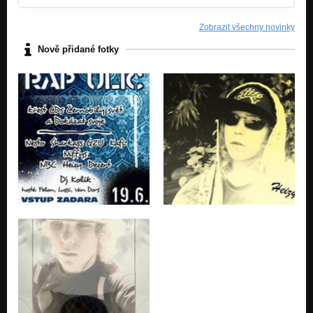
That's True (Drum and bass) *New*
Zobrazit všechny novinky
Nezařazeno
Nově přidané fotky
Bloodpsycho (DNB)
Nezařazeno
Královský rozparovač (new)
Nezařazeno