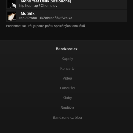
Mono feat Delik poslouchej
hip hop-rap
/
Chomutov
Mc Silk
rap
/
Praha 10/Zahradňák/Skalka
Podobnost se určuje podle počtu společných fanoušků.
Bandzone.cz
Kapely
Koncerty
Videa
Fanoušci
Kluby
Soutěže
Bandzone.cz blog