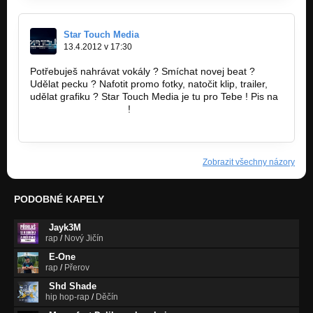
Star Touch Media
13.4.2012 v 17:30
Potřebuješ nahrávat vokály ? Smíchat novej beat ?
Udělat pecku ? Nafotit promo fotky, natočit klip, trailer,
udělat grafiku ? Star Touch Media je tu pro Tebe ! Pis na
studio@hardworkz.cz
!
http://bandzone.cz/startouchmedia
Zobrazit všechny názory
PODOBNÉ KAPELY
Jayk3M
rap
/
Nový Jičín
E-One
rap
/
Přerov
Shd Shade
hip hop-rap
/
Děčín