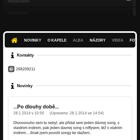
Nezařazeno
Je mi jedno
Nezařazeno
Falesny lidi (_Feat_ Niffys)
Nezařazeno
NOVINKY
O KAPELE
ALBA
NÁZORY
VIDEA
FOTK
Je ( Ukazka ),spatna kvalita
Nezařazeno
Kontakty
Laska (Feat Mc Mata)
Nezařazeno
268209211
Rapuju
Novinky
Nezařazeno
Ozrala
Nezařazeno
...Po dlouhy době...
28.1.2014 v 10:50
(Upraveno:
28.1.2014 ve 14:54
)
Heizy production 2
Nezařazeno
Dlooooouho sem tu nebyl, ale přidal sem jeden dávnej song, s
vlastnim instrem, pak jeden davnej song s niffysem, též s vlatnim
Heizy production 1
instrem... Jinak jsem povolil songy ke stažení..
Nezařazeno