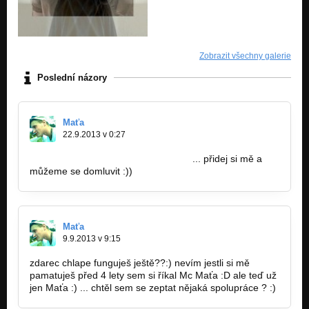
Zobrazit všechny galerie
Poslední názory
Maťa
22.9.2013 v 0:27
https://www.facebook.com/jaroslav…
... přidej si mě a
můžeme se domluvit :))
Maťa
9.9.2013 v 9:15
zdarec chlape funguješ ještě??:) nevím jestli si mě
pamatuješ před 4 lety sem si říkal Mc Maťa :D ale teď už
jen Maťa :) ... chtěl sem se zeptat nějaká spolupráce ? :)