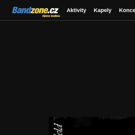
Bandzone.cz
Aktivity
Kapely
Konce
žijeme hudbou