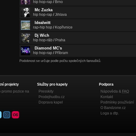
hip hop-rap
/
Brno
Mc Zuzka
hip hop-rap
/
Jihlava
Idealwitt
rap-hip hop
/
Kopřivnice
Dj Wich
hip hop-r&b
/
Praha
Diamond MC's
hip hop-rap
/
Příbram
Podobnost se určuje podle počtu společných fanoušků.
tní projekty
Služby pro kapely
Podpora
p promo pozice na
Presskity
Nápověda &
FAQ
Prodejhudbu.cz
Kontakt
Doprava kapel
Podmínky používání
O Bandzone.cz
Loga a dtp.