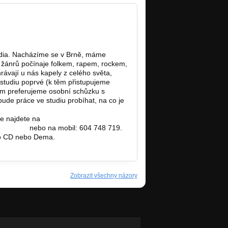
udia. Nacházíme se v Brně, máme
h žánrů počínaje folkem, rapem, rockem,
ávají u nás kapely z celého světa,
 studiu poprvé (k těm přistupujeme
m preferujeme osobní schůzku s
ude práce ve studiu probíhat, na co je
ce najdete na
www.georgelukas.cz.
eznam.cz
nebo na mobil: 604 748 719.
ho CD nebo Dema.
Zobrazit všechny názory