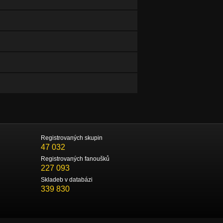
Registrovaných skupin
47 032
Registrovaných fanoušků
227 093
Skladeb v databázi
339 830