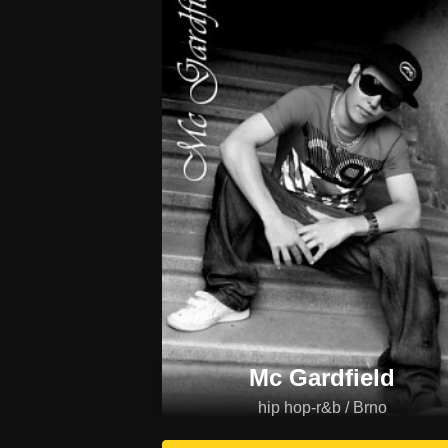
Mc Gardfield
hip hop-r&b / Brno