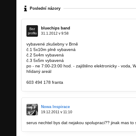
Poslední názory
bluechips band
Bez
profilu
31.1.2012 v 9:58
vybavené zkušebny v Brně
č.1 5x10m plně vybavená
č.2 5x4m vybavená
č.3 5x5m vybavená
po - ne 7:00-23:00 hod. - zajištěno elektronicky - voda, 
hlídaný areál
www.bluechips.cz
603 494 178 franta
Nowa Inspirace
19.12.2011 v 11:10
serus nechtel bys dat nejakou spolupraci?? jinak mas to 