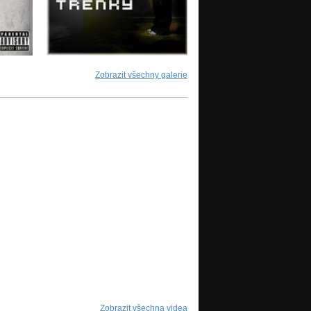
Zobrazit všechny galerie
Zobrazit všechna videa