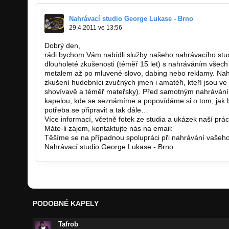
Nahrávací studio George Lukase - Brno
29.4.2011 ve 13:56
Dobrý den,
rádi bychom Vám nabídli služby našeho nahrávacího st
dlouholeté zkušenosti (téměř 15 let) s nahráváním všec
metalem až po mluvené slovo, dabing nebo reklamy. Nahr
zkušení hudebníci zvučných jmen i amatéři, kteří jsou ve
shovívavě a téměř mateřsky). Před samotným nahrávání
kapelou, kde se seznámíme a popovídáme si o tom, jak b
potřeba se připravit a tak dále…
Více informací, včetně fotek ze studia a ukázek naší prá
Máte-li zájem, kontaktujte nás na email:
georgelukas@s
Těšíme se na případnou spolupráci při nahrávání vaše
Nahrávací studio George Lukase - Brno
PODOBNÉ KAPELY
Tafrob