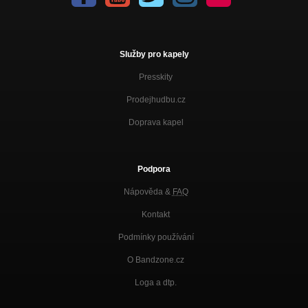
Služby pro kapely
Presskity
Prodejhudbu.cz
Doprava kapel
Podpora
Nápověda &
FAQ
Kontakt
Podmínky používání
O Bandzone.cz
Loga a dtp.