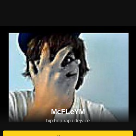
McFLeYM
hip hop-rap / dejvice