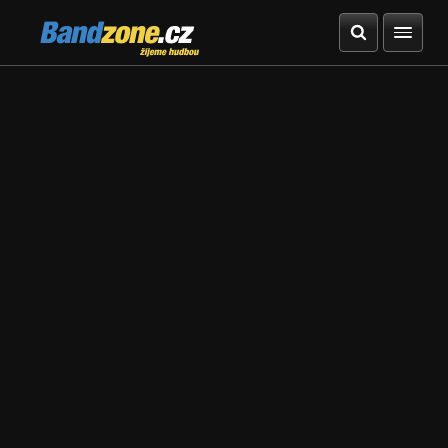
Bandzone.cz
žijeme hudbou