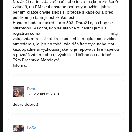
Nezáleží na to, zda začínáš nebo to za majkem zkušeně
zvládáš, na FM se ti dostane podpory a uvidíš, jak se
během krátké chvíle zlepšíš, protože s kapelou a před
publikem je ta nejlepší zkušenost!
Hostem bude tentokrát Lara 303. Doraž i ty a chop se
mikrofonu! Všichni, kdo se aktivně zúčastní jamu a
registrují se na:
http://freestylemondays.cz/fm-mcs…
mají
vstup zdarma.... Zkrátka okus tenhle mejdan se skvělou
atmosférou, je jen na tobě, zda dáš freestyle nebo text,
každopádně si vyzkoušíš jaké to je rapovat s live kapelou
a poznáš zde mnoho nových lidí. Těšíme se na tebe!
Tým Freestyle Mondays!
Info na:
http://freestylemondays.cz/.
Dvori
17.12.2009 ve 23:11
dobre dobre:)
LoSe