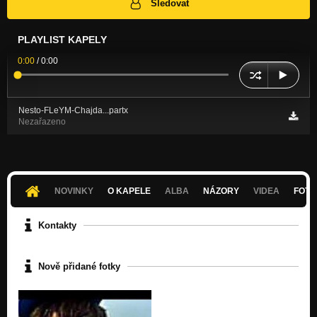
Sledovat
PLAYLIST KAPELY
0:00
/
0:00
Nesto-FLeYM-Chajda...partx
Nezařazeno
NOVINKY
O KAPELE
ALBA
NÁZORY
VIDEA
FOTK
Kontakty
Nově přidané fotky