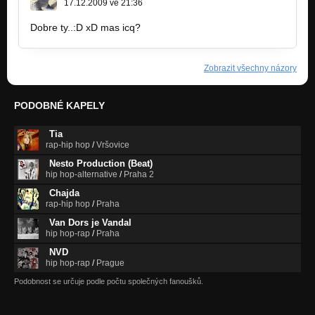
17.12.2009 ve 21:36
Dobre ty..:D xD mas icq?
Zobrazit všechny názory
PODOBNÉ KAPELY
Tia
rap-hip hop
/
Vršovice
Nesto Production (Beat)
hip hop-alternative
/
Praha 2
Chajda
rap-hip hop
/
Praha
Van Dors je Vandal
hip hop-rap
/
Praha
NVD
hip hop-rap
/
Prague
Podobnost se určuje podle počtu společných fanoušků.