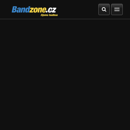
Bandzone.cz
žijeme hudbou