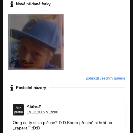
Nově přidané fotky
Zobrazit všechny galerie
Poslední názory
Sh0st-E
Bez
profilu
19.12.2009 v 19:00
Omg co ty si za pičuse?:D:D Kamo přestaň si hrát na
,,rapera´´.:D:D