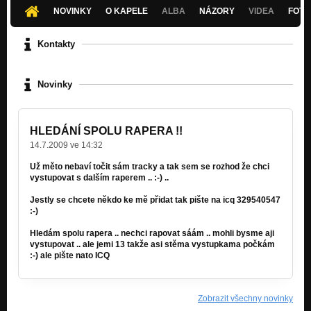
NOVINKY
O KAPELE
ALBA
NÁZORY
VIDEA
FOTK
Kontakty
Novinky
HLEDÁNÍ SPOLU RAPERA !!
14.7.2009 ve 14:32
Už měto nebaví točit sám tracky a tak sem se rozhod že chci
vystupovat s dalším raperem .. :-) ..
Jestly se chcete někdo ke mě přidat tak pište na icq 329540547
:-)
Hledám spolu rapera .. nechci rapovat sáám .. mohli bysme aji
vystupovat .. ale jemi 13 takže asi stěma vystupkama počkám
:-) ale pište nato ICQ
Zobrazit všechny novinky