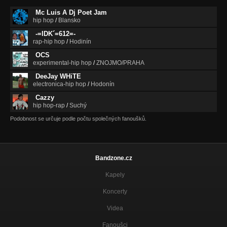
Mc Luis A Dj Poet Jam
hip hop
/
Blansko
-=IDK´=612=-
rap-hip hop
/
Hodinín
OCS
experimental-hip hop
/
ZNOJMO/PRAHA
DeeJay WHiTE
electronica-hip hop
/
Hodonín
Cazzy
hip hop-rap
/
Suchý
Podobnost se určuje podle počtu společných fanoušků.
Bandzone.cz
Kapely
Koncerty
Videa
Fanoušci