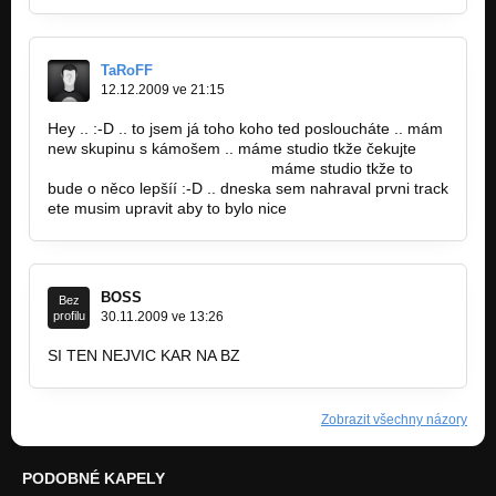
TaRoFF
12.12.2009 ve 21:15
Hey .. :-D .. to jsem já toho koho ted posloucháte .. mám
new skupinu s kámošem .. máme studio tkže čekujte
www.bandzone.cz/taroffbaltoon
máme studio tkže to
bude o něco lepšíí :-D .. dneska sem nahraval prvni track
ete musim upravit aby to bylo nice
BOSS
Bez
profilu
30.11.2009 ve 13:26
SI TEN NEJVIC KAR NA BZ
Zobrazit všechny názory
PODOBNÉ KAPELY