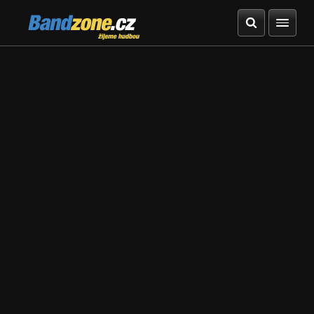
Bandzone.cz
žijeme hudbou