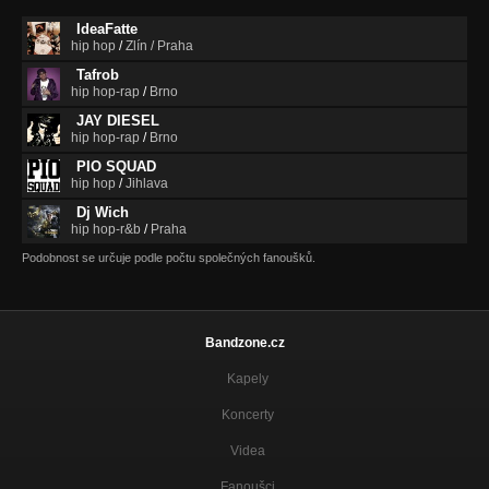
IdeaFatte
hip hop
/
Zlín / Praha
Tafrob
hip hop-rap
/
Brno
JAY DIESEL
hip hop-rap
/
Brno
PIO SQUAD
hip hop
/
Jihlava
Dj Wich
hip hop-r&b
/
Praha
Podobnost se určuje podle počtu společných fanoušků.
Bandzone.cz
Kapely
Koncerty
Videa
Fanoušci