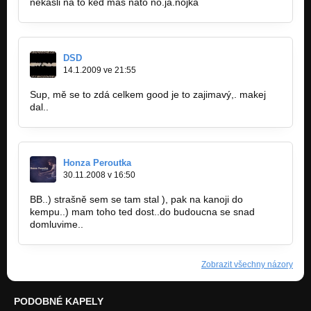
nekašli na to ked maš nato no.ja.nojka
DSD
14.1.2009 ve 21:55
Sup, mě se to zdá celkem good je to zajimavý,. makej
dal..
Honza Peroutka
30.11.2008 v 16:50
BB..) strašně sem se tam stal ), pak na kanoji do
kempu..) mam toho ted dost..do budoucna se snad
domluvime..
Zobrazit všechny názory
PODOBNÉ KAPELY