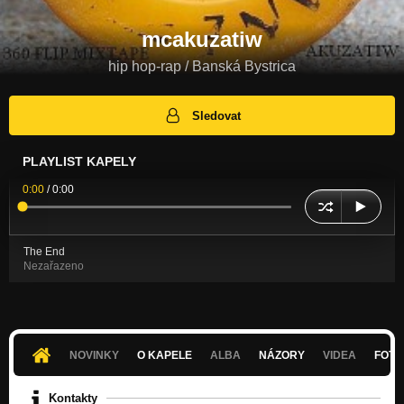
mcakuzatiw
hip hop-rap / Banská Bystrica
Sledovat
PLAYLIST KAPELY
0:00
/
0:00
The End
Nezařazeno
NOVINKY
O KAPELE
ALBA
NÁZORY
VIDEA
FOTK
Kontakty