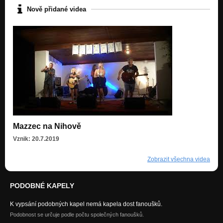
Nově přidané videa
Mazzec na Nihově
Vznik: 20.7.2019
Zobrazit všechna videa
PODOBNÉ KAPELY
K vypsání podobných kapel nemá kapela dost fanoušků.
Podobnost se určuje podle počtu společných fanoušků.