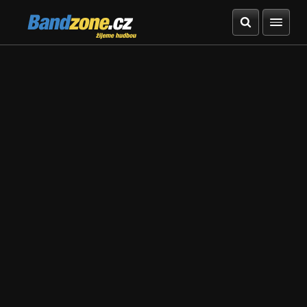
Bandzone.cz
žijeme hudbou