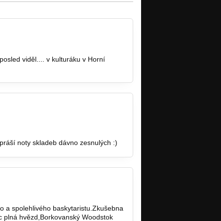
osled viděl.... v kulturáku v Horní
práší noty skladeb dávno zesnulých :)
 a spolehlivého baskytaristu.Zkušebna
Noc plná hvězd,Borkovanský Woodstok