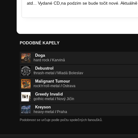
atd... Vydané CD,na podzim se bude točit nové. Aktuálně 
www.ahard.cz
PODOBNÉ KAPELY
Doga
hard rock
/
Karviná
Debustrol
thrash-metal
/
Mladá Boleslav
Malignant Tumour
rock'n'roll-metal
/
Ostrava
Greedy Invalid
gothic-metal
/
Nový Jičín
Kreyson
heavy-metal
/
Praha
Podobnost se určuje podle počtu společných fanoušků.