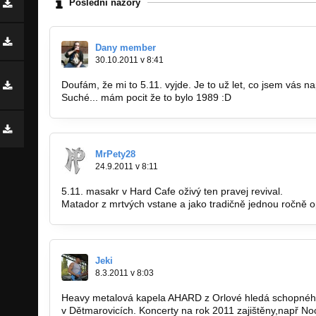
Poslední názory
Dany member
30.10.2011 v 8:41
Doufám, že mi to 5.11. vyjde. Je to už let, co jsem vás nap
Suché... mám pocit že to bylo 1989 :D
MrPety28
24.9.2011 v 8:11
5.11. masakr v Hard Cafe oživý ten pravej revival.
Matador z mrtvých vstane a jako tradičně jednou ročně o
Jeki
8.3.2011 v 8:03
Heavy metalová kapela AHARD z Orlové hledá schopného
v Dětmarovicích. Koncerty na rok 2011 zajištěny,např 