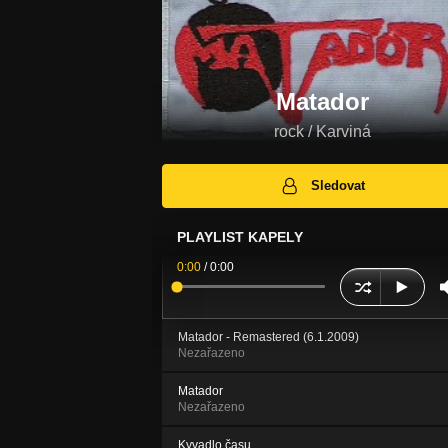
Matador
rock / Karviná
Sledovat
PLAYLIST KAPELY
0:00
/
0:00
Matador - Remastered (6.1.2009)
Nezařazeno
Matador
Nezařazeno
Kyvadlo času