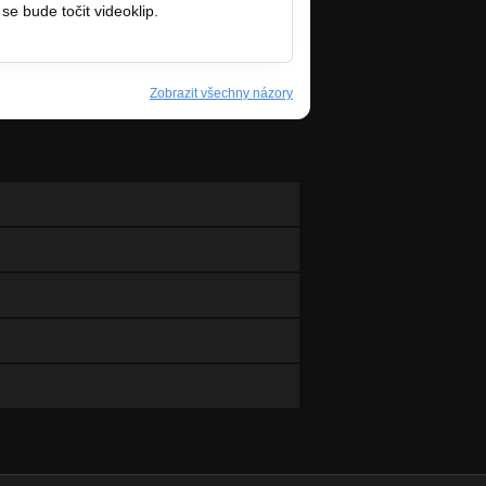
se bude točit videoklip.
Zobrazit všechny názory