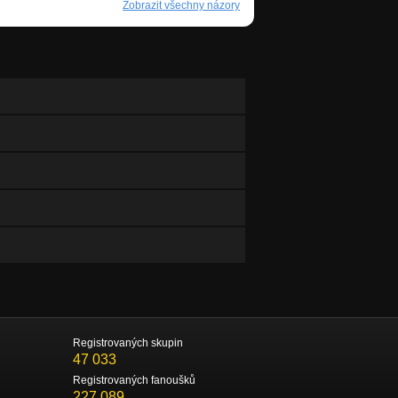
Zobrazit všechny názory
Registrovaných skupin
47 033
Registrovaných fanoušků
227 089