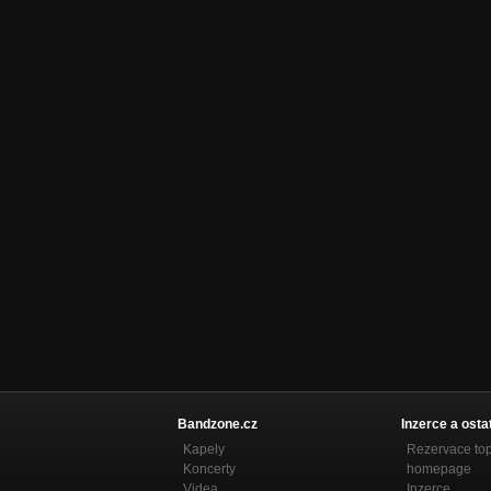
Bandzone.cz
Inzerce a osta
Kapely
Rezervace to
Koncerty
homepage
Videa
Inzerce