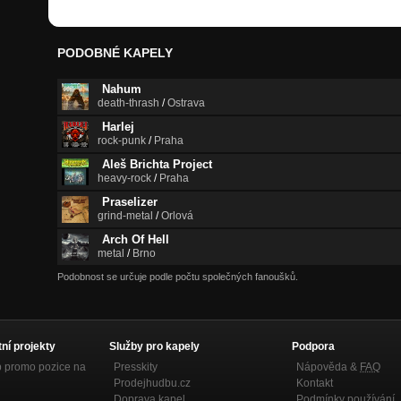
PODOBNÉ KAPELY
Nahum
death-thrash
/
Ostrava
Harlej
rock-punk
/
Praha
Aleš Brichta Project
heavy-rock
/
Praha
Praselizer
grind-metal
/
Orlová
Arch Of Hell
metal
/
Brno
Podobnost se určuje podle počtu společných fanoušků.
tní projekty
Služby pro kapely
Podpora
p promo pozice na
Presskity
Nápověda &
FAQ
Prodejhudbu.cz
Kontakt
Doprava kapel
Podmínky používání