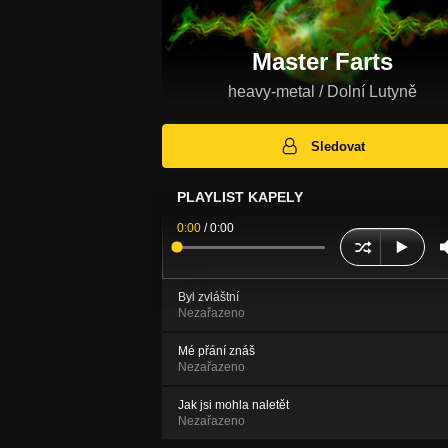
Master Farts
heavy-metal / Dolní Lutyně
Sledovat
PLAYLIST KAPELY
0:00
/
0:00
Byl zvláštní
Nezařazeno
Mé přání znáš
Nezařazeno
Jak jsi mohla naletět
Nezařazeno