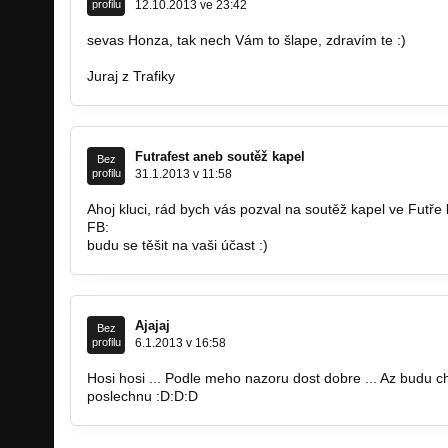
profilu
12.10.2013 ve 23:42
sevas Honza, tak nech Vám to šlape, zdravím te :)
Juraj z Trafiky
Futrafest aneb soutěž kapel
Bez
profilu
31.1.2013 v 11:58
Ahoj kluci, rád bych vás pozval na soutěž kapel ve Futře 
FB:
https://www.facebook.com…
budu se těšit na vaši účast :)
Ajajaj
Bez
profilu
6.1.2013 v 16:58
Hosi hosi ... Podle meho nazoru dost dobre ... Az budu chti
poslechnu :D:D:D