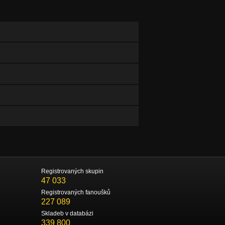
Registrovaných skupin
47 033
Registrovaných fanoušků
227 089
Skladeb v databázi
339 800