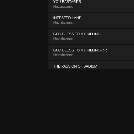
YOU BASTARDS
Nezařazeno
INFESTED LAND
Nezařazeno
GOD,BLESS TO MY KILLING
Nezařazeno
GOD,BLESS TO MY KILLING- bicí
Nezařazeno
THE PASSION OF SADISM
Nezařazeno
SPREAD MY BLASPHEMY
Nezařazeno
THE REBELLION DAY
Nezařazeno