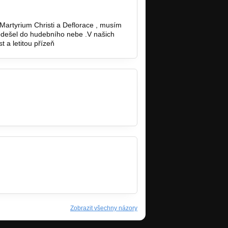
artyrium Christi a Deflorace , musím
odešel do hudebního nebe .V našich
 a letitou přízeň
Zobrazit všechny názory