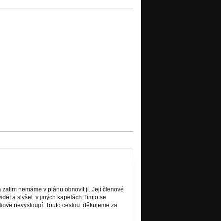
t a zatim nemáme v plánu
obnovit
ji. Její členové
idět a slyšet v jiných kapelách.Tímto se
diově nevystoupí. Touto cestou děkujeme za