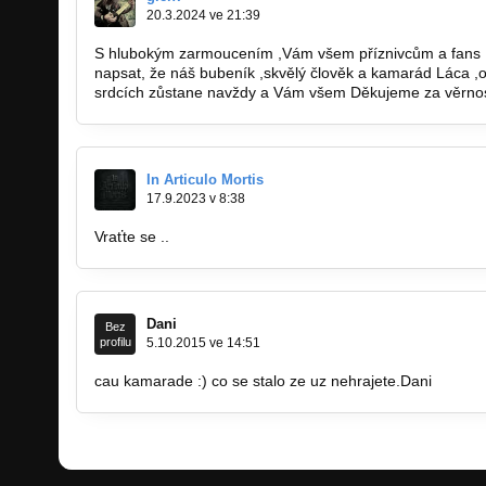
20.3.2024 ve 21:39
S hlubokým zarmoucením ,Vám všem příznivcům a fans M
napsat, že náš bubeník ,skvělý člověk a kamarád Láca ,
srdcích zůstane navždy a Vám všem Děkujeme za věrnost
In Articulo Mortis
17.9.2023 v 8:38
Vraťte se ..
Dani
Bez
profilu
5.10.2015 ve 14:51
cau kamarade :) co se stalo ze uz nehrajete.Dani