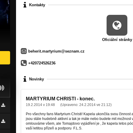
Kontakty
Oficiální stránky
beherit.martyrium@seznam.cz
+420724526236
Novinky
MARTYRIUM CHRISTI - konec.
19.2.2014 v 19:48
(Upraveno:
24.2.2014 ve 21:12
)
Pro všechny fans Martyrium Christi! Kapela ukončila svou činnos
jsou stále hudebně aktivní a tak je máte nebo budete mit možnost v
omlouváme všem, ale Tomajdovo vyjádření je , že kapela letos pó
vaší letitou přízeň a podporu F.L.S.