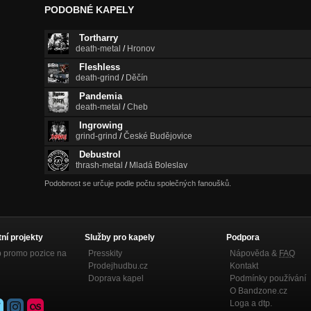
PODOBNÉ KAPELY
Tortharry
death-metal
/
Hronov
Fleshless
death-grind
/
Děčín
Pandemia
death-metal
/
Cheb
Ingrowing
grind-grind
/
České Budějovice
Debustrol
thrash-metal
/
Mladá Boleslav
Podobnost se určuje podle počtu společných fanoušků.
tní projekty
Služby pro kapely
Podpora
p promo pozice na
Presskity
Nápověda &
FAQ
Prodejhudbu.cz
Kontakt
Doprava kapel
Podmínky používání
O Bandzone.cz
Loga a dtp.