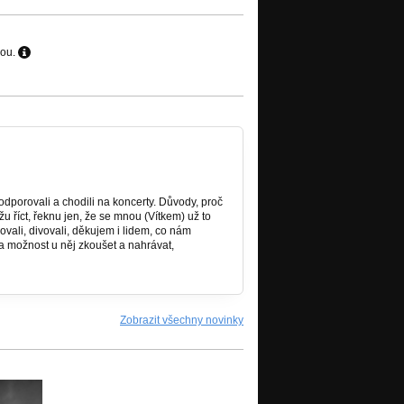
hou.
odporovali a chodili na koncerty. Důvody, proč
u říct, řeknu jen, že se mnou (Vítkem) už to
ovali, divovali, děkujem i lidem, co nám
a možnost u něj zkoušet a nahrávat,
Zobrazit všechny novinky