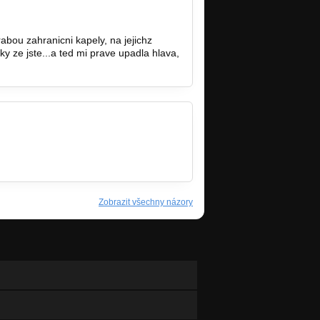
abou zahranicni kapely, na jejichz
iky ze jste...a ted mi prave upadla hlava,
Zobrazit všechny názory