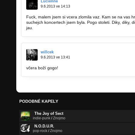
Lucienne
9.6.2013 ve 14:13
Fuck, malem jsem si vcera zlomila vaz. Kam se na vas hr
suchejch koncertech jsem byla. Pogo stoleti. Diky, diky, d
jau.
willcek
9.6.2013 ve 13:41
včera boží gogo!
PODOBNÉ KAPELY
The Joy of Sect
indie-punk
/
Znojmo
N.O.D.U.R.
pop-rock
/
Znojmo