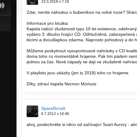
23.3.2018 v 7:16
Zdar, nevíte náhodou o bubeníkovi na volné noze? Shán
Informace pro bicáka:
Kapela nabízí zkušenosti typu 10 let existence, odehran
vydáno 3. dlouho hrající CD. Odhlučněná, zabezpečená
bicími a dvoušlapkou zdarma. Naprosto pohodový a do hu
Můžeme poskytnout vyexportované nahrávky v CD kvalitě
doma toho co momentálně hrajeme. Pak tím pádem není tř
jednou za čas. Nové nápady se dají ve zkušebně nahráva
V playlistu jsou ukázky (jen ty 2018) toho co hrajeme.
Díky, zdraví kapela Necnon Mortuss
SpaceOccult
6.7.2012 v 16:46
ahoj, poslechněte si něco od začínající Svart Aurory - a
http://bandzone.cz/svartaurora