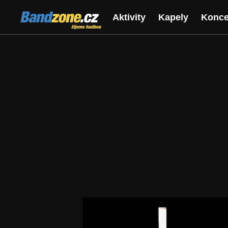
Bandzone.cz
Aktivity
Kapely
Konce
žijeme hudbou