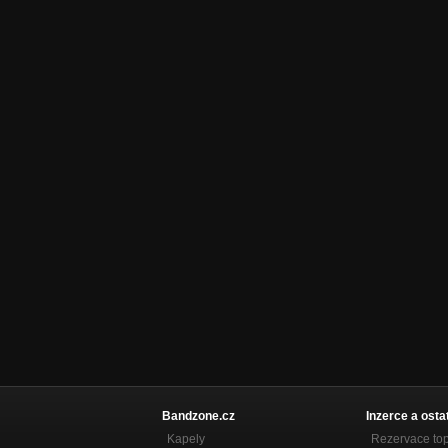
Bandzone.cz
Inzerce a osta
Kapely
Rezervace to