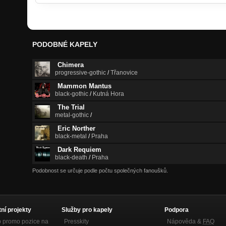
PODOBNÉ KAPELY
Chimera
progressive-gothic
/
Třanovice
Mammon Mantus
black-gothic
/
Kutná Hora
The Trial
metal-gothic
/
Eric Norther
black-metal
/
Praha
Dark Requiem
black-death
/
Praha
Podobnost se určuje podle počtu společných fanoušků.
tní projekty
Služby pro kapely
Podpora
p promo pozice na
Presskity
Nápověda &
FAQ