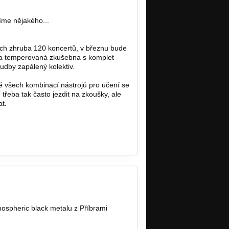
íme nějakého...
ých zhruba 120 koncertů, v březnu bude
 a temperovaná zkušebna s komplet
dby zapálený kolektiv.
 všech kombinací nástrojů pro učení se
eba tak často jezdit na zkoušky, ale
t.
tmospheric black metalu z Příbrami