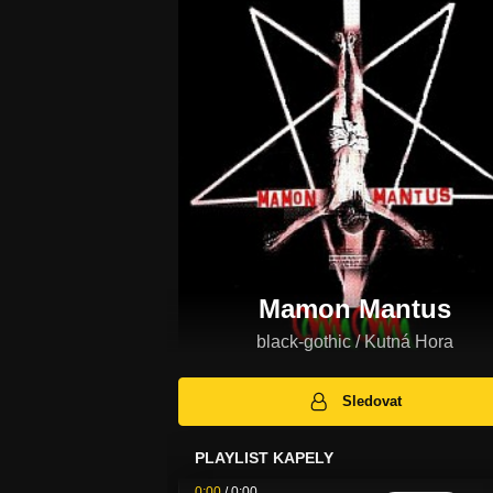
Mamon Mantus
black-gothic / Kutná Hora
Sledovat
PLAYLIST KAPELY
0:00
/
0:00