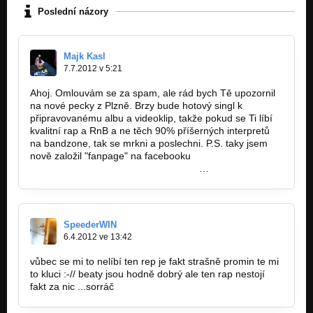
Poslední názory
Majk Kasl
7.7.2012 v 5:21
Ahoj. Omlouvám se za spam, ale rád bych Tě upozornil
na nové pecky z Plzně. Brzy bude hotový singl k
připravovanému albu a videoklip, takže pokud se Ti líbí
kvalitní rap a RnB a ne těch 90% příšerných interpretů
na bandzone, tak se mrkni a poslechni. P.S. taky jsem
nově založil "fanpage" na facebooku
https://www.facebook.com/pages/Majk
…
SpeederWIN
6.4.2012 ve 13:42
vůbec se mi to nelíbí ten rep je fakt strašně promin te mi
to kluci :-// beaty jsou hodně dobrý ale ten rap nestojí
fakt za nic ...sorráč