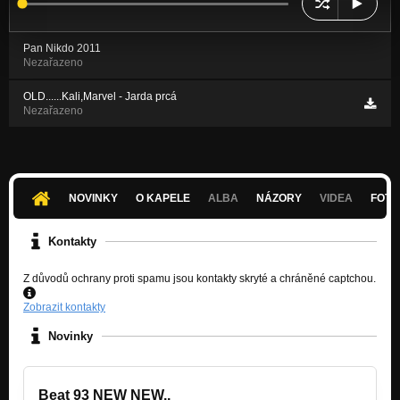
Pan Nikdo 2011
Nezařazeno
OLD......Kali,Marvel - Jarda prcá
Nezařazeno
NOVINKY
O KAPELE
ALBA
NÁZORY
VIDEA
FOTK
Kontakty
Z důvodů ochrany proti spamu jsou kontakty skryté a chráněné captchou.
Zobrazit kontakty
Novinky
Beat 93 NEW NEW..