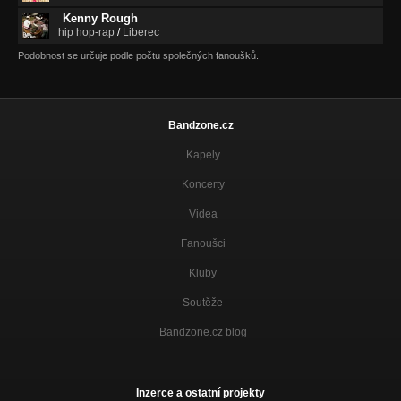
Kenny Rough
hip hop-rap
/
Liberec
Podobnost se určuje podle počtu společných fanoušků.
Bandzone.cz
Kapely
Koncerty
Videa
Fanoušci
Kluby
Soutěže
Bandzone.cz blog
Inzerce a ostatní projekty