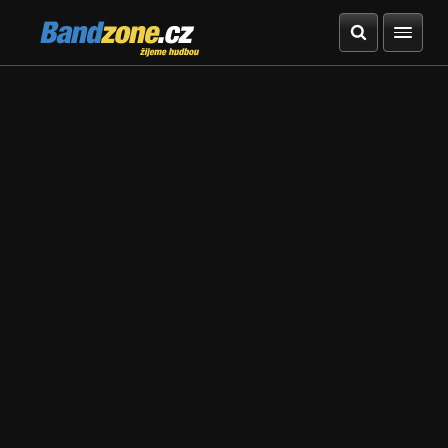
Bandzone.cz
žijeme hudbou