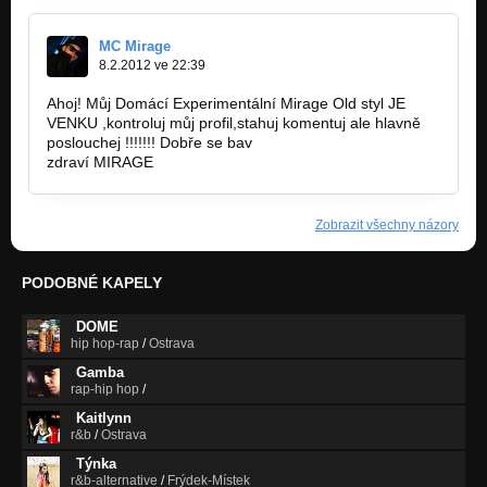
MC Mirage
8.2.2012 ve 22:39
Ahoj! Můj Domácí Experimentální Mirage Old styl JE
VENKU ,kontroluj můj profil,stahuj komentuj ale hlavně
poslouchej !!!!!!! Dobře se bav
zdraví MIRAGE
Zobrazit všechny názory
PODOBNÉ KAPELY
DOME
hip hop-rap
/
Ostrava
Gamba
rap-hip hop
/
Kaitlynn
r&b
/
Ostrava
Týnka
r&b-alternative
/
Frýdek-Místek