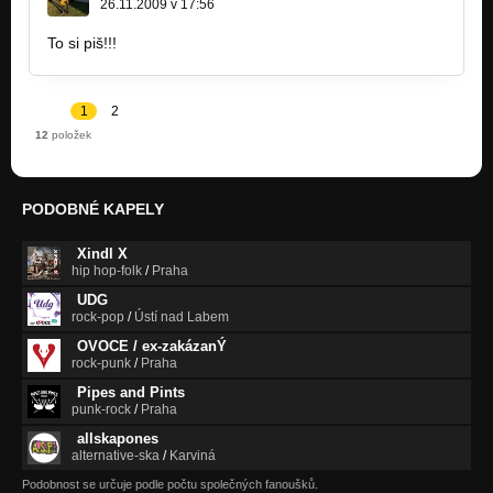
26.11.2009 v 17:56
To si piš!!!
1
2
12
položek
PODOBNÉ KAPELY
Xindl X
hip hop-folk
/
Praha
UDG
rock-pop
/
Ústí nad Labem
OVOCE / ex-zakázanÝ
rock-punk
/
Praha
Pipes and Pints
punk-rock
/
Praha
allskapones
alternative-ska
/
Karviná
Podobnost se určuje podle počtu společných fanoušků.