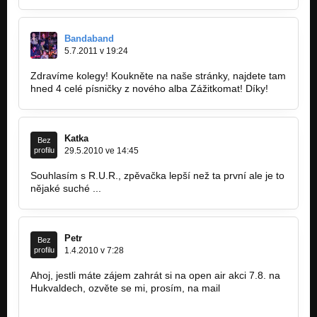
Bandaband
5.7.2011 v 19:24
Zdravíme kolegy! Koukněte na naše stránky, najdete tam
hned 4 celé písničky z nového alba Zážitkomat! Díky!
Katka
Bez
profilu
29.5.2010 ve 14:45
Souhlasím s R.U.R., zpěvačka lepší než ta první ale je to
nějaké suché ...
Petr
Bez
profilu
1.4.2010 v 7:28
Ahoj, jestli máte zájem zahrát si na open air akci 7.8. na
Hukvaldech, ozvěte se mi, prosím, na mail
pbv@aqvasilentia.cz.