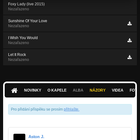
Foxy Lady (live 2015)
Nezařazeno
Sunshine Of Your Love
Nezařazeno
I Wish You Would
Nezařazeno
Let It Rock
Nezařazeno
NOVINKY
O KAPELE
ALBA
NÁZORY
VIDEA
FOTK
Pro přidání příspěku se prosím
přihlašte
.
Aston J.