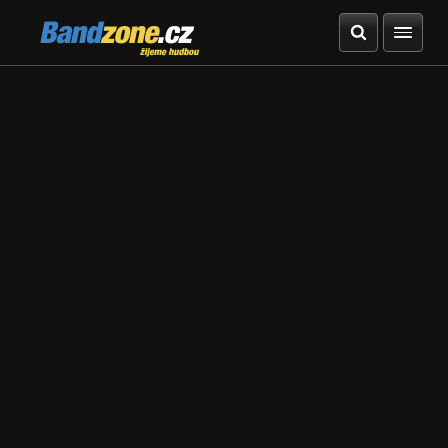
Bandzone.cz
žijeme hudbou