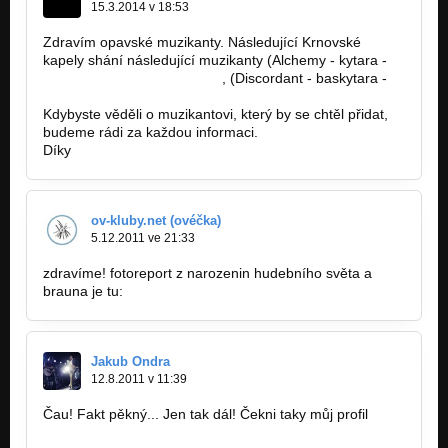
15.3.2014 v 18:53
Zdravím opavské muzikanty. Následující Krnovské
kapely shání následující muzikanty (Alchemy - kytara -
http://bandzone.cz/alchemy)
, (Discordant - baskytara -
http://bandzone.cz/discordant).
Kdybyste věděli o muzikantovi, který by se chtěl přidat,
budeme rádi za každou informaci.
Díky
ov-kluby.net (ovéčka)
5.12.2011 ve 21:33
zdravíme! fotoreport z narozenin hudebního světa a
brauna je tu:
http://ov-kluby.net/report.php?rid=2806
Jakub Ondra
12.8.2011 v 11:39
Čau! Fakt pěkný... Jen tak dál! Čekni taky můj profil
www.bandzone.cz/shoupy