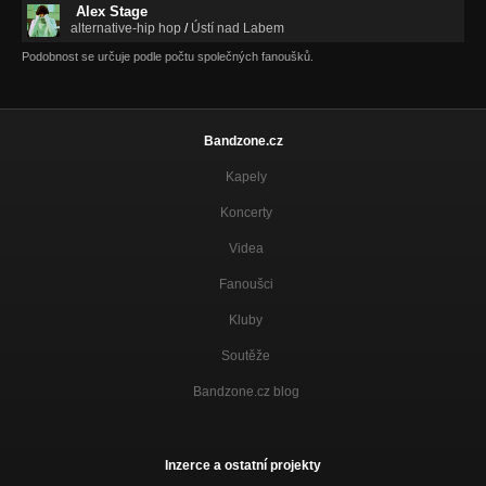
Alex Stage
alternative-hip hop
/
Ústí nad Labem
Podobnost se určuje podle počtu společných fanoušků.
Bandzone.cz
Kapely
Koncerty
Videa
Fanoušci
Kluby
Soutěže
Bandzone.cz blog
Inzerce a ostatní projekty