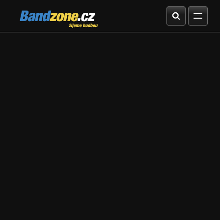
Bandzone.cz
žijeme hudbou