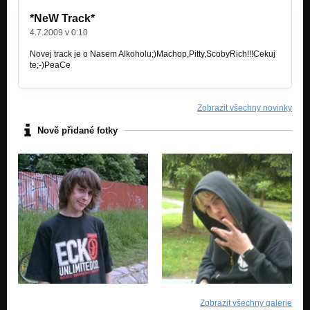
*NeW Track*
4.7.2009 v 0:10
Novej track je o Nasem Alkoholu;)Machop,Pitty,ScobyRich!!!Cekuj
te;-)PeaCe
Zobrazit všechny novinky
Nově přidané fotky
Zobrazit všechny galerie