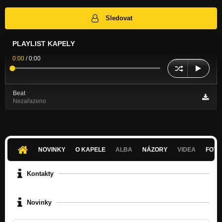
Sledovat
PLAYLIST KAPELY
0:00
/
0:00
Beat
Nezařazeno
NOVINKY
O KAPELE
ALBA
NÁZORY
VIDEA
FOTK
Kontakty
Novinky