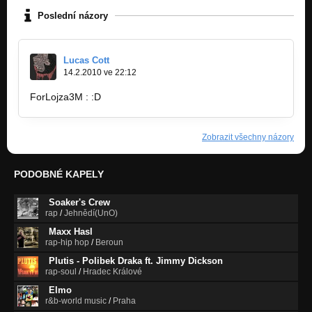
Poslední názory
Lucas Cott
14.2.2010 ve 22:12
ForLojza3M : :D
Zobrazit všechny názory
PODOBNÉ KAPELY
Soaker's Crew
rap
/
Jehnědí(UnO)
Maxx Hasl
rap-hip hop
/
Beroun
Plutis - Polibek Draka ft. Jimmy Dickson
rap-soul
/
Hradec Králové
Elmo
r&b-world music
/
Praha