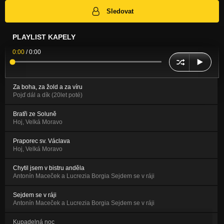
Sledovat
PLAYLIST KAPELY
0:00
/
0:00
Za boha, za žold a za víru
Pojď dál a dík (20let poté)
Bratři ze Soluně
Hoj, Velká Moravo
Praporec sv. Václava
Hoj, Velká Moravo
Chytil jsem v bistru anděla
Antonín Maceček a Lucrezia Borgia Sejdem se v ráji
Sejdem se v ráji
Antonín Maceček a Lucrezia Borgia Sejdem se v ráji
Kupadelná noc