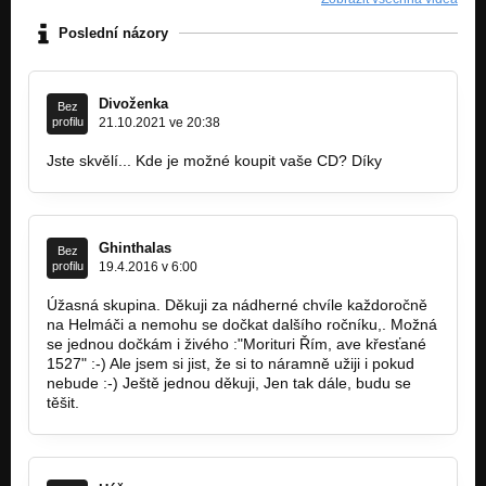
Na počest kozla
O Hroznové koze
Poslední názory
Das weiblein mit der kunkel
Galgenlieder
Divoženka
Bez
Der Steinochs
profilu
21.10.2021 ve 20:38
Galgenlieder
Jste skvělí... Kde je možné koupit vaše CD? Díky
Od hradu k hradu
Od hradu k hradu
Nevěsta
Ghinthalas
Bez
Od hradu k hradu
profilu
19.4.2016 v 6:00
Až do Znojma pojedu
Úžasná skupina. Děkuji za nádherné chvíle každoročně
Město králů
na Helmáči a nemohu se dočkat dalšího ročníku,. Možná
se jednou dočkám i živého :"Morituri Řím, ave křesťané
Magia Sibe Sortilegium
1527" :-) Ale jsem si jist, že si to náramně užiji i pokud
Město králů
nebude :-) Ještě jednou děkuji, Jen tak dále, budu se
těšit.
Od jara do jara
Pojď dál a dík
Když už do pekla