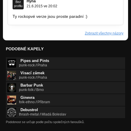
Pojď dál a dík
Hýňa
Bez
profilu
21.6.2015 ve 20:02
Ty rockopvé verze jsou proste paradní :)
Zobrazit všechny názory
PODOBNÉ KAPELY
Pipes and Pints
punk-rock
/
Praha
Visací zámek
punk-rock
/
Praha
Barbar Punk
punk-folk
/
Brno
Ginevra
folk-ethno
/
Příbram
Debustrol
thrash-metal
/
Mladá Boleslav
Podobnost se určuje podle počtu společných fanoušků.