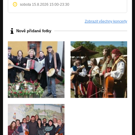
sobota 15.8.2026 15:00
-
23:30
Dlouhý tón píšťal už zní
Hrej hudče píšeň krásnou
Zobrazit všechny koncerty
Markytánka
Nově přidané fotky
Za čest a pro slávu
Za čest a pro slávu
Za čest a pro slávu
Morituri Řím, ave křesťané 1527 (rocková verze)
Valpuržina noc
Jolly Roger (rocková verze)
Valpuržina noc
Morytát o ptákovi (rocková verze)
Valpuržina noc
Ai vist lo lop lo Rainard (rocková verze)
Valpuržina noc
Kouzelný vánoční sen
Když jsou ty Vánoce