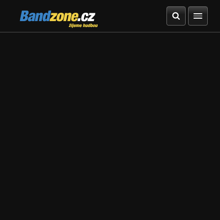
Bandzone.cz
žijeme hudbou