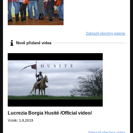
Zlatý prasátka
Když jsou ty Vánoce
Odešla zima, jaro je tady
Jeden o voze a my o koze
Zobrazit všechny galerie
Koza darebná
Jeden o voze a my o koze
Nově přidané videa
Peche de la Regalar
Perché ĺe da regalar
La Stella
Perché ĺe da regalar
Za boha, za žold a za víru
Válka růží
Whisky
Válka růží
Lucrezia Borgia Husité /Official video/
O boji se zemními duchy
Vznik: 1.9.2019
O Hroznové koze
Zobrazit všechna videa