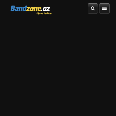
Bandzone.cz
žijeme hudbou