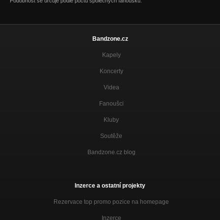
Podobnost se určuje podle počtu společných fanoušků.
Bandzone.cz
Kapely
Koncerty
Videa
Fanoušci
Kluby
Soutěže
Bandzone.cz blog
Inzerce a ostatní projekty
Rezervace top promo pozice na homepage
Inzerce