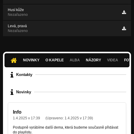
Husí kůže
Nezařazeno
Levá, pravá
Nezařazeno
NOVINKY
O KAPELE
ALBA
NÁZORY
VIDEA
FOTK
Kontakty
Novinky
Info
1.4.2025 v 17:39
(Upraveno:
1.4.2025 v 17:39
)
Postupně vyrábíme další dema, která budeme současně přidávat
do playlistu.