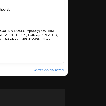
Shop.sk
, GUNS N ROSES, Apocalyptica, HIM,
fold, ARCHITECTS, Bathory, KREATOR,
ES, Motorhead, NIGHTWISH, Black
Zobrazit všechny názory