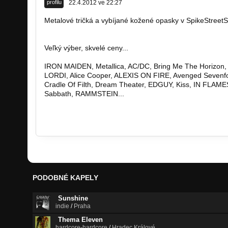
profilu
22.4.2012 ve 22:27
Metalové tričká a vybíjané kožené opasky v SpikeStreet
http://www.spikestreetshop.sk/
Veľký výber, skvelé ceny...
IRON MAIDEN, Metallica, AC/DC, Bring Me The Horizon
LORDI, Alice Cooper, ALEXIS ON FIRE, Avenged Seven
Cradle Of Filth, Dream Theater, EDGUY, Kiss, IN FLAM
Sabbath, RAMMSTEIN...
http://www.spikestreetshop.sk…
http://www.spikestreetshop.sk…
PODOBNÉ KAPELY
Sunshine
indie
/
Praha
Thema Eleven
hardcore-hardcore
/
Hradec Králové