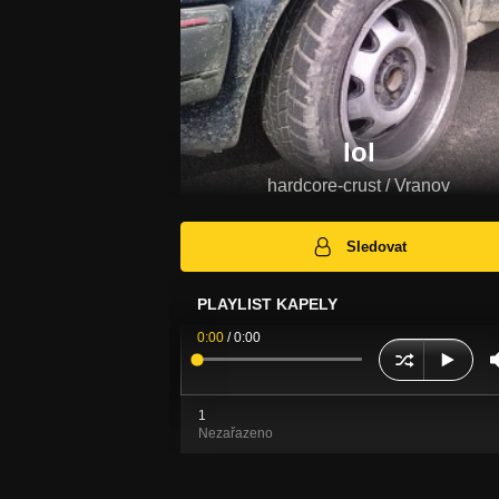
lol
hardcore-crust / Vranov
Sledovat
PLAYLIST KAPELY
0:00
/
0:00
1
Nezařazeno