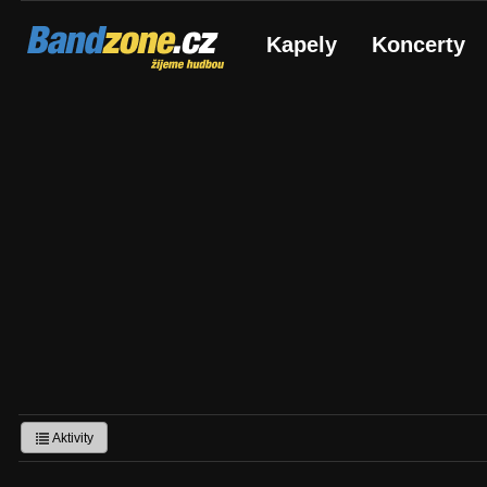
Bandzone.cz
Kapely
Koncerty
žijeme hudbou
Aktivity