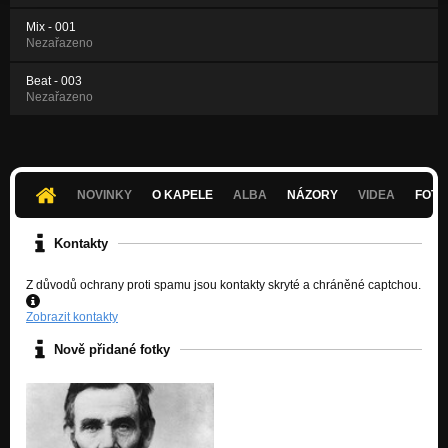
Mix - 001
Nezařazeno
Beat - 003
Nezařazeno
NOVINKY
O KAPELE
ALBA
NÁZORY
VIDEA
FOTK
Kontakty
Z důvodů ochrany proti spamu jsou kontakty skryté a chráněné captchou.
Zobrazit kontakty
Nově přidané fotky