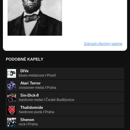
Zobrazit všechny galerie
PODOBNÉ KAPELY
DIVe
blues-metalcore
/
Plzeň
Atari Terror
crossover-metal
/
Praha
Sin-Dick-8
hardcore-metal
/
České Budějovice
Thalidomide
hardcore-punk
/
Praha
Shenon
rock
/
Praha