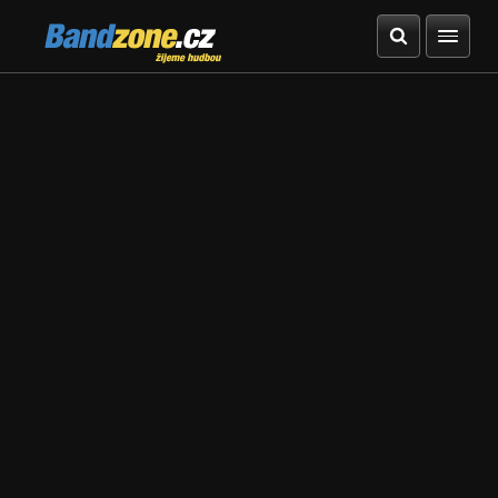
Bandzone.cz
žijeme hudbou