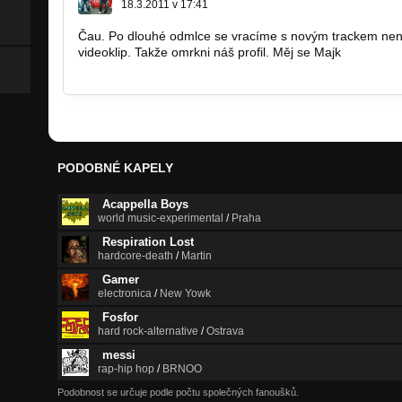
18.3.2011 v 17:41
Čau. Po dlouhé odmlce se vracíme s novým trackem nenáv
videoklip. Takže omrkni náš profil. Měj se Majk
http://bandzone.cz/diversevoice
PODOBNÉ KAPELY
Acappella Boys
world music-experimental
/
Praha
Respiration Lost
hardcore-death
/
Martin
Gamer
electronica
/
New Yowk
Fosfor
hard rock-alternative
/
Ostrava
messi
rap-hip hop
/
BRNOO
Podobnost se určuje podle počtu společných fanoušků.