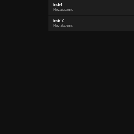
instr4
Nezařazeno
instr10
Nezařazeno