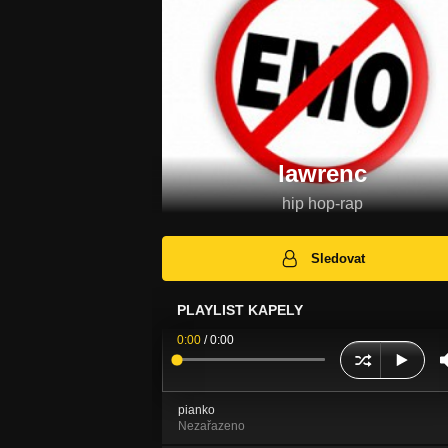
lawrenc
hip hop-rap
Sledovat
PLAYLIST KAPELY
0:00
/
0:00
pianko
Nezařazeno