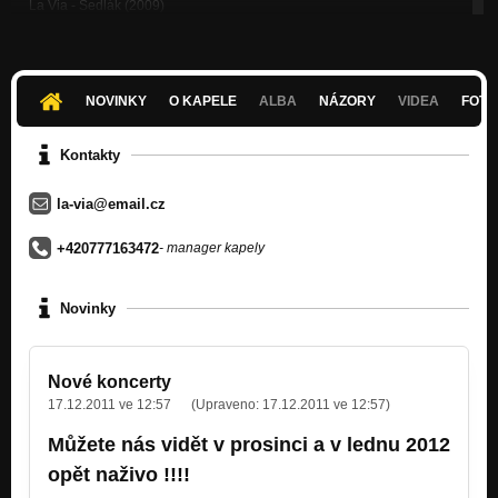
La Via - Sedlák (2009)
Nezařazeno
La Via - Chuť na víno (2009)
Nezařazeno
NOVINKY
O KAPELE
ALBA
NÁZORY
VIDEA
FOTK
La Via - Rudá růže (2009)
Nezařazeno
Kontakty
La Via - Já Vám píseň zazpívám (2009)
la-via@email.cz
Nezařazeno
+420777163472
- manager kapely
Novinky
Nové koncerty
17.12.2011 ve 12:57
(Upraveno:
17.12.2011 ve 12:57
)
Můžete nás vidět v prosinci a v lednu 2012
opět naživo !!!!