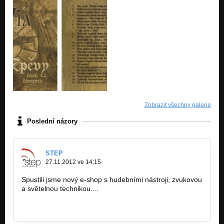
Zobrazit všechny galerie
Poslední názory
STEP
27.11.2012 ve 14:15
Spustili jsme nový e-shop s hudebními nástroji, zvukovou
a světelnou technikou....
www.zvuk-svetla.cz/shop
www.facebook.com/hudebninystep