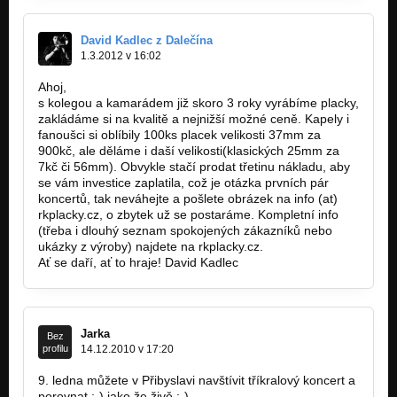
David Kadlec z Dalečína
1.3.2012 v 16:02
Ahoj,
s kolegou a kamarádem již skoro 3 roky vyrábíme placky,
zakládáme si na kvalitě a nejnižší možné ceně. Kapely i
fanoušci si oblíbily 100ks placek velikosti 37mm za
900kč, ale děláme i daší velikosti(klasických 25mm za
7kč či 56mm). Obvykle stačí prodat třetinu nákladu, aby
se vám investice zaplatila, což je otázka prvních pár
koncertů, tak neváhejte a pošlete obrázek na info (at)
rkplacky.cz, o zbytek už se postaráme. Kompletní info
(třeba i dlouhý seznam spokojených zákazníků nebo
ukázky z výroby) najdete na rkplacky.cz.
Ať se daří, ať to hraje! David Kadlec
Jarka
Bez
profilu
14.12.2010 v 17:20
9. ledna můžete v Přibyslavi navštívit tříkralový koncert a
porovnat :-) jako že živě :-)