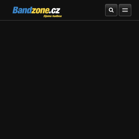
Bandzone.cz
žijeme hudbou