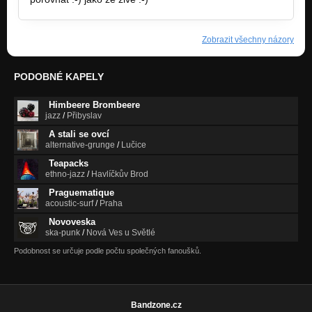
Zobrazit všechny názory
PODOBNÉ KAPELY
Himbeere Brombeere
jazz
/
Přibyslav
A stali se ovcí
alternative-grunge
/
Lučice
Teapacks
ethno-jazz
/
Havlíčkův Brod
Praguematique
acoustic-surf
/
Praha
Novoveska
ska-punk
/
Nová Ves u Světlé
Podobnost se určuje podle počtu společných fanoušků.
Bandzone.cz