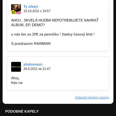
Ty nikdy!
10.10.2011 v 19:57
AHOJ , SKVELÁ HUDBA NEPOTREBUJETE NAHRAŤ
ALBUM, EP, DEMO?
u nás len za 20€ za pesničku ! žiadny časový limit !
S pozdravom RAINMAN
photomusic
26.6.2011 ve 21:47
Ahoj,
foto na
http://www.photomusic.cz/report/641…
Zobrazit všechny názory
PODOBNÉ KAPELY