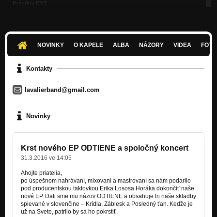
Prázdny BYT
Nezařazeno
In The Air
INTROSPEKTÍVA
NOVINKY
O KAPELE
ALBA
NÁZORY
VIDEA
FOTK
Čím skôr
INTROSPEKTÍVA
Kontakty
AfterKate
lavalierband@gmail.com
INTROSPEKTÍVA
Look Around
Novinky
INTROSPEKTÍVA
Love Gambler
INTROSPEKTÍVA
Krst nového EP ODTIENE a spoločný koncert
31.3.2016 ve 14:05
Ahojte priatelia,
po úspešnom nahrávaní, mixovaní a mastrovaní sa nám podarilo
pod producentskou taktovkou Erika Lososa Horáka dokončiť naše
nové EP. Dali sme mu názov ODTIENE a obsahuje tri naše skladby
spievané v slovenčine – Krídla, Záblesk a Posledný ťah. Keďže je
už na Svete, patrilo by sa ho pokrstiť.