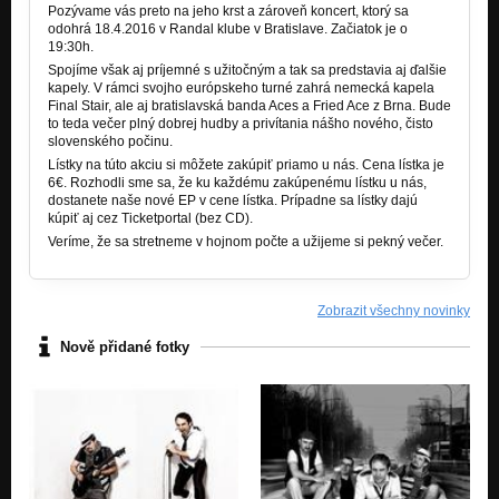
Pozývame vás preto na jeho krst a zároveň koncert, ktorý sa
odohrá 18.4.2016 v Randal klube v Bratislave. Začiatok je o
19:30h.
Spojíme však aj príjemné s užitočným a tak sa predstavia aj ďalšie
kapely. V rámci svojho európskeho turné zahrá nemecká kapela
Final Stair, ale aj bratislavská banda Aces a Fried Ace z Brna. Bude
to teda večer plný dobrej hudby a privítania nášho nového, čisto
slovenského počinu.
Lístky na túto akciu si môžete zakúpiť priamo u nás. Cena lístka je
6€. Rozhodli sme sa, že ku každému zakúpenému lístku u nás,
dostanete naše nové EP v cene lístka. Prípadne sa lístky dajú
kúpiť aj cez Ticketportal (bez CD).
Veríme, že sa stretneme v hojnom počte a užijeme si pekný večer.
Zobrazit všechny novinky
Nově přidané fotky