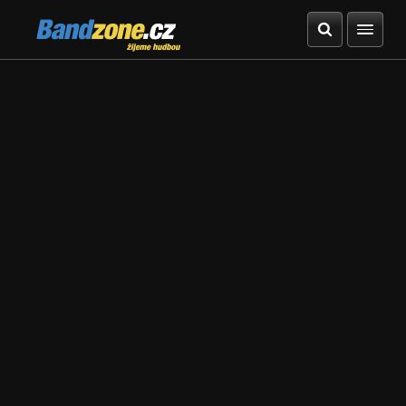
Bandzone.cz
žijeme hudbou