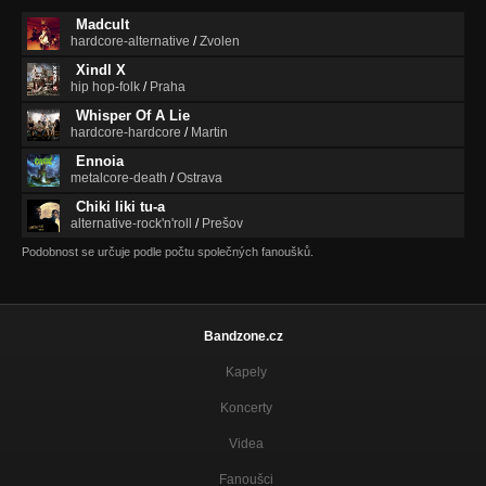
Madcult
hardcore-alternative
/
Zvolen
Xindl X
hip hop-folk
/
Praha
Whisper Of A Lie
hardcore-hardcore
/
Martin
Ennoia
metalcore-death
/
Ostrava
Chiki liki tu-a
alternative-rock'n'roll
/
Prešov
Podobnost se určuje podle počtu společných fanoušků.
Bandzone.cz
Kapely
Koncerty
Videa
Fanoušci