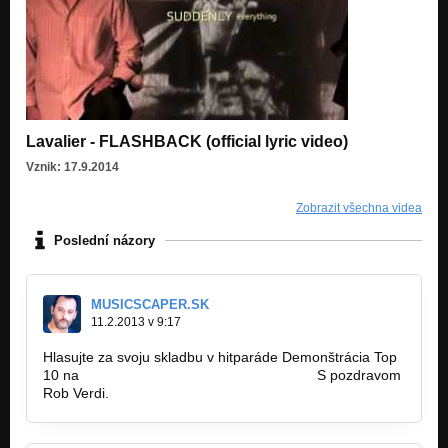
Lavalier - FLASHBACK (official lyric video)
Vznik: 17.9.2014
Zobrazit všechna videa
Poslední názory
MUSICSCAPER.SK
11.2.2013 v 9:17
Hlasujte za svoju skladbu v hitparáde Demonštrácia Top
10 na
http://www.musicscaper.sk/?action…
S pozdravom
Rob Verdi.