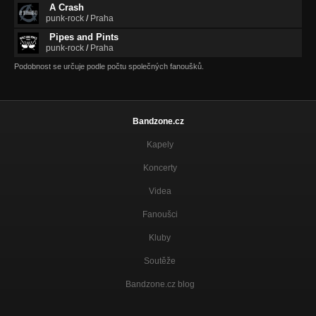
A Crash
punk-rock
/
Praha
Pipes and Pints
punk-rock
/
Praha
Podobnost se určuje podle počtu společných fanoušků.
Bandzone.cz
Kapely
Koncerty
Videa
Fanoušci
Kluby
Soutěže
Bandzone.cz blog