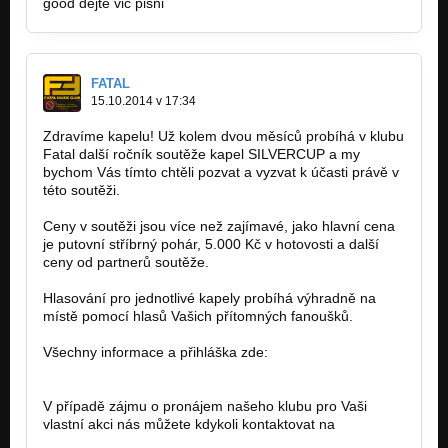
good dejte vic pisni
FATAL
15.10.2014 v 17:34
Zdravíme kapelu! Už kolem dvou měsíců probíhá v klubu
Fatal další ročník soutěže kapel SILVERCUP a my
bychom Vás tímto chtěli pozvat a vyzvat k účasti právě v
této soutěži.
Ceny v soutěži jsou více než zajímavé, jako hlavní cena
je putovní stříbrný pohár, 5.000 Kč v hotovosti a další
ceny od partnerů soutěže.
Hlasování pro jednotlivé kapely probíhá výhradně na
místě pomocí hlasů Vašich přítomných fanoušků.
Všechny informace a přihláška zde:
http://fatalclub.cz/silvercup.htm
V případě zájmu o pronájem našeho klubu pro Vaši
vlastní akci nás můžete kdykoli kontaktovat na
produkce@fatalclub.cz.