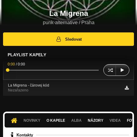
La Migrena
punk-alternative / Praha
Sledovat
PLAYLIST KAPELY
0:00
/
0:00
La Migrena - čárovej kód
Nezařazeno
NOVINKY
O KAPELE
ALBA
NÁZORY
VIDEA
FOTK
Kontakty