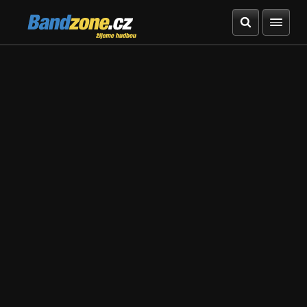
Bandzone.cz
žijeme hudbou