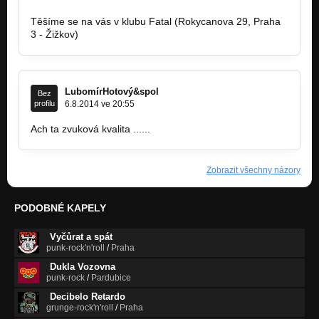
Těšíme se na vás v klubu Fatal (Rokycanova 29, Praha
3 - Žižkov)
LubomírHotový&spol
Bez
profilu
6.8.2014 ve 20:55
Ach ta zvuková kvalita ......
Zobrazit všechny názory
PODOBNÉ KAPELY
Vyčůrat a spát
punk-rock'n'roll
/
Praha
Dukla Vozovna
punk-rock
/
Pardubice
Decibelo Retardo
grunge-rock'n'roll
/
Praha