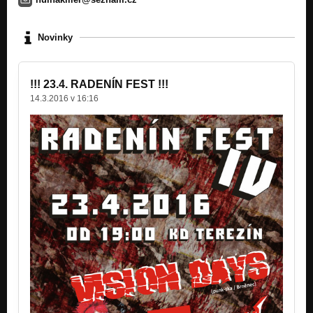
010...Čalfa
Nezařazeno
Novinky
010...Fízl
Nezařazeno
!!! 23.4. RADENÍN FEST !!!
14.3.2016 v 16:16
010...Válka
Nezařazeno
010...Auto zabiják
Nezařazeno
010...Outro
Nezařazeno