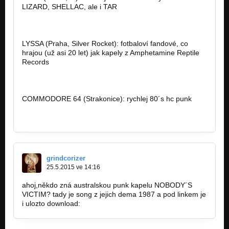
LIZARD, SHELLAC, ale i TAR
https://perulbn.bandcamp.com/
LYSSA (Praha, Silver Rocket): fotbaloví fandové, co
hrajou (už asi 20 let) jak kapely z Amphetamine Reptile
Records
www.silver-rocket.org/kapely/lyssa
COMMODORE 64 (Strakonice): rychlej 80´s hc punk
www.bandzone.cz/commodore64
grindcorizer
25.5.2015 ve 14:16
ahoj,někdo zná australskou punk kapelu NOBODY´S
VICTIM? tady je song z jejich dema 1987 a pod linkem je
i ulozto download:
https://www.youtube.com/watch?v=x…