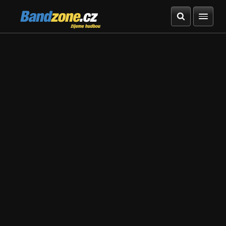
Bandzone.cz
žijeme hudbou