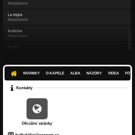
Nezařazeno
La migra
Nezařazeno
Krabicka
Nezařazeno
MasKA
Nezařazeno
Zkaza
Nezařazeno
NOVINKY
O KAPELE
ALBA
NÁZORY
VIDEA
FOTK
Televizni maniak
Nezařazeno
Kontakty
010...Intro
Nezařazeno
010...Úřady
Nezařazeno
Oficiální stránky
010...Pomluvy
Nezařazeno
hulhakiller@seznam.cz