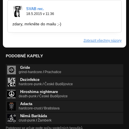
SVAB rec.
18.5.2015 v 11:36
zdary, mrkněte do mailu ;-)
Zobrazit všechny názory
PODOBNÉ KAPELY
Gride
grind-hardcore
/
Prachatice
Dezinfekce
hardcore-punk
/
České Budějovice
Hiroshima nightmare
death-punk
/
České Budějovice
Adacta
hardcore-crust
/
Bratislava
Němá Barikáda
crust-punk
/
Žamberk
Podobnost se určuje podle počtu společných fanoušků.