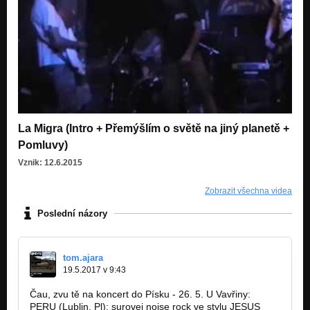
La Migra (Intro + Přemýšlím o světě na jiný planetě +
Pomluvy)
Vznik: 12.6.2015
Zobrazit všechna videa
Poslední názory
tom.ajara
19.5.2017 v 9:43
Čau, zvu tě na koncert do Písku - 26. 5. U Vavřiny:
PERU (Lublin, Pl): surovej noise rock ve stylu JESUS