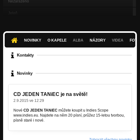
Nezařazeno
Jeleň
Nezařazeno
Oči ve městě
Nezařazeno
NOVINKY
O KAPELE
ALBA
NÁZORY
VIDEA
FOTK
Ławeczka
Nezařazeno
Kontakty
Ema
Nezařazeno
Novinky
CD JEDEN TANiEC je na světě!
2.9.2015 ve 12:29
Nové
CD JEDEN TANiEC
můžete koupit u Indies Scope
www.indies.eu. Najdete na něm 20 písní, průžez 15-letou tvorbou,
písně staré i nové.
Zobrazit všechny novinky