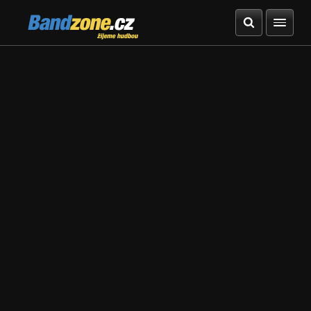
Bandzone.cz
žijeme hudbou