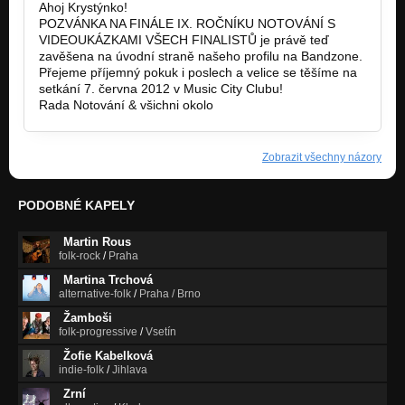
Ahoj Krystýnko!
POZVÁNKA NA FINÁLE IX. ROČNÍKU NOTOVÁNÍ S
VIDEOUKÁZKAMI VŠECH FINALISTŮ je právě teď
zavěšena na úvodní straně našeho profilu na Bandzone.
Přejeme příjemný pokuk i poslech a velice se těšíme na
setkání 7. června 2012 v Music City Clubu!
Rada Notování & všichni okolo
www.notovani.cz
Zobrazit všechny názory
PODOBNÉ KAPELY
Martin Rous
folk-rock
/
Praha
Martina Trchová
alternative-folk
/
Praha / Brno
Žamboši
folk-progressive
/
Vsetín
Žofie Kabelková
indie-folk
/
Jihlava
Zrní