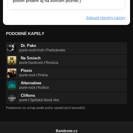
potom pridem aj na koncert pozriet:)
Zobrazit všechny názory
PODOBNÉ KAPELY
Dr. Pako
punk-rock'n'roll
/
Partizánske
Na Smiech
punk-hardcore
/
Revúca
Plexis
punk-rock
/
Praha
Alternatiwe
punk-rock
/
Košice
Cliftons
punk
/
Spišská Nová Ves
Podobnost se určuje podle počtu společných fanoušků.
Bandzone.cz