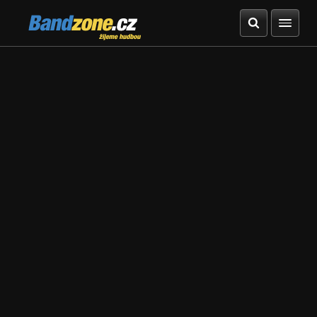
Bandzone.cz
žijeme hudbou