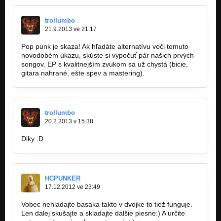
trollumbo
21.9.2013 ve 21:17
Pop punk je skaza! Ak hľadáte alternatívu voči tomuto
novodobém úkazu, skúste si vypočuť pár našich prvých
songov. EP s kvalitnejším zvukom sa už chystá (bicie,
gitara nahrané, ešte spev a mastering).
trollumbo
20.2.2013 v 15:38
Diky :D
HCPUNKER
17.12.2012 ve 23:49
Vobec nehladajte basaka takto v dvojke to tiež funguje.
Len dalej skušajte a skladajte dalšie piesne:) A určite