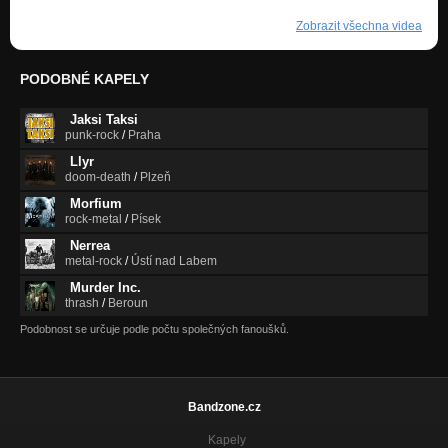
Zobrazit všechna videa
PODOBNÉ KAPELY
Jaksi Taksi
punk-rock
/
Praha
Llyr
doom-death
/
Plzeň
Morfium
rock-metal
/
Písek
Nerrea
metal-rock
/
Ústí nad Labem
Murder Inc.
thrash
/
Beroun
Podobnost se určuje podle počtu společných fanoušků.
Bandzone.cz
Kapely