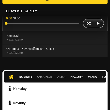
PLAYLIST KAPELY
0:00
/
0:00
Kamarádi
Nezařazeno
O Regina - Kovové šílenství - Snílek
Nezařazeno
NOVINKY
O KAPELE
ALBA
NÁZORY
VIDEA
FOTK
Kontakty
Novinky