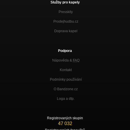
Služby pro kapely
Presskity
Prodejhudbu.cz
Doprava kapel
Podpora
Nápověda &
FAQ
Kontakt
Podmínky používání
O Bandzone.cz
Loga a dtp.
Registrovaných skupin
47 032