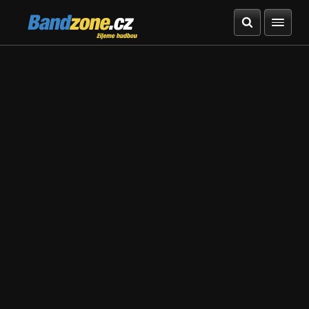
Bandzone.cz
žijeme hudbou