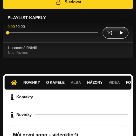
Sledovat
PLAYLIST KAPELY
0:00
/
0:00
Hoooodně štštéííí...
Nezařazeno
NOVINKY
O KAPELE
ALBA
NÁZORY
VIDEA
FOTK
Kontakty
Novinky
Můj první song + videoklip:))