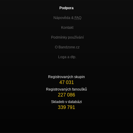
Podpora
Nápověda &
FAQ
Kontakt
Podmínky používání
O Bandzone.cz
Loga a dtp.
Registrovaných skupin
47 031
Registrovaných fanoušků
227 086
Skladeb v databázi
339 791