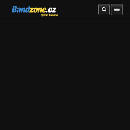
Bandzone.cz
žijeme hudbou