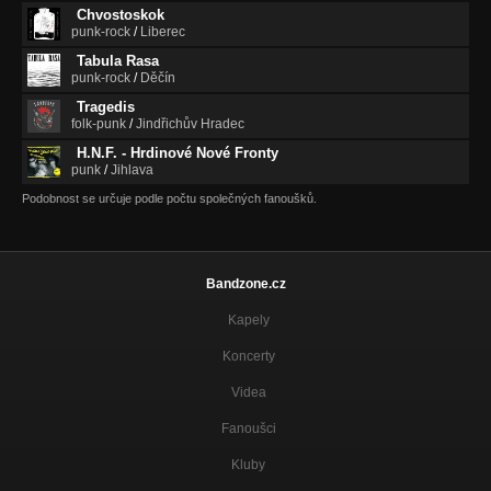
Chvostoskok
punk-rock
/
Liberec
Tabula Rasa
punk-rock
/
Děčín
Tragedis
folk-punk
/
Jindřichův Hradec
H.N.F. - Hrdinové Nové Fronty
punk
/
Jihlava
Podobnost se určuje podle počtu společných fanoušků.
Bandzone.cz
Kapely
Koncerty
Videa
Fanoušci
Kluby