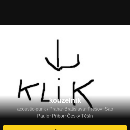
kouzelnik
acoustic-punk / Praha~Bratislava~Prešov~Sao
Paulo~Příbor~Český Těšín